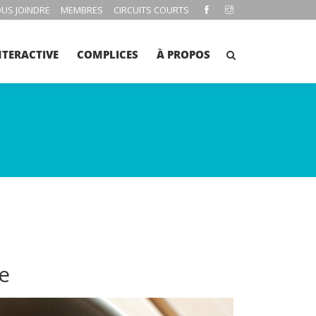
US JOINDRE
MEMBRES
CIRCUITS COURTS
NTERACTIVE
COMPLICES
À PROPOS
le