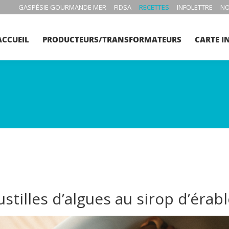
GASPÉSIE GOURMANDE MER
FIDSA
RECETTES
INFOLETTRE
NO
ACCUEIL
PRODUCTEURS/TRANSFORMATEURS
CARTE I
stilles d’algues au sirop d’érab