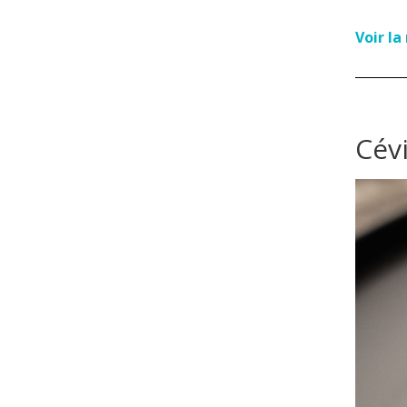
Voir l
Cév