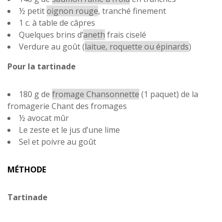
½ petit
oignon rouge
, tranché finement
1 c. à table de câpres
Quelques brins d’
aneth
frais ciselé
Verdure au goût (
laitue, roquette ou épinards
)
Pour la tartinade
180 g de
fromage Chansonnette
(1 paquet) de la
fromagerie Chant des fromages
½ avocat mûr
Le zeste et le jus d’une lime
Sel et poivre au goût
MÉTHODE
Tartinade