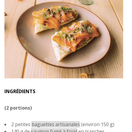
INGRÉDIENTS
(2 portions)
2 petites
baguettes artisanales
(environ 150 g)
140 g de
saumon fumé à froid
en tranches