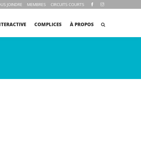
US JOINDRE
MEMBRES
CIRCUITS COURTS
NTERACTIVE
COMPLICES
À PROPOS