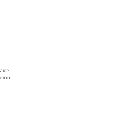
’aide
ation
e