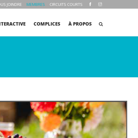
US JOINDRE
MEMBRES
CIRCUITS COURTS
NTERACTIVE
COMPLICES
À PROPOS