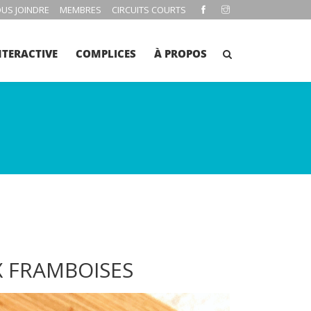
US JOINDRE
MEMBRES
CIRCUITS COURTS
NTERACTIVE
COMPLICES
À PROPOS
X FRAMBOISES