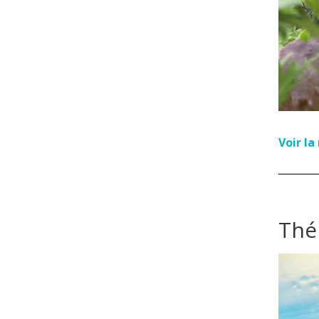
Voir l
Thé