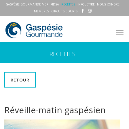
GASPÉSIE GOURMANDE MER
FIDSA
RECETTES
INFOLETTRE
NOUS JOINDRE
MEMBRES
CIRCUITS COURTS
RECETTES
RETOUR
Réveille-matin gaspésien