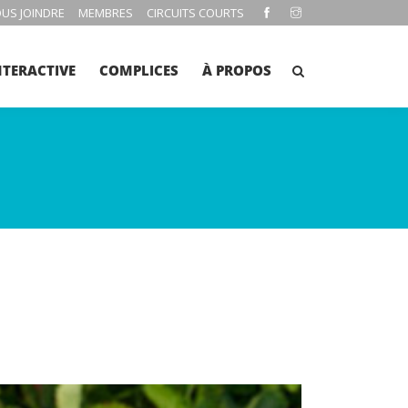
US JOINDRE
MEMBRES
CIRCUITS COURTS
NTERACTIVE
COMPLICES
À PROPOS