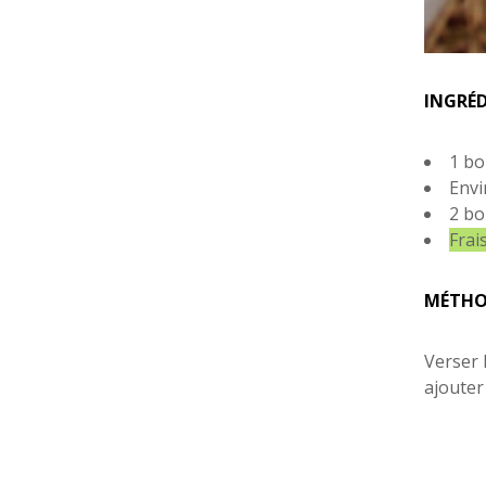
INGRÉ
1 bo
Envi
2 bo
Frai
MÉTHO
Verser 
ajouter