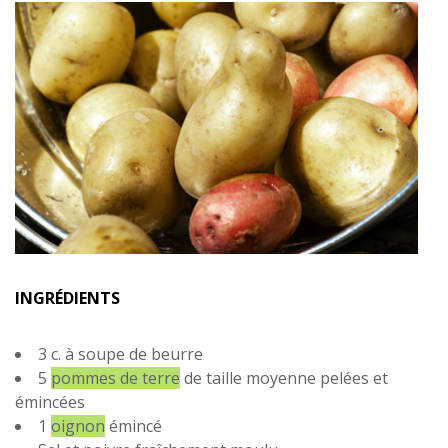
INGRÉDIENTS
3 c. à soupe de beurre
5
pommes de terre
de taille moyenne pelées et
émincées
1
oignon
émincé