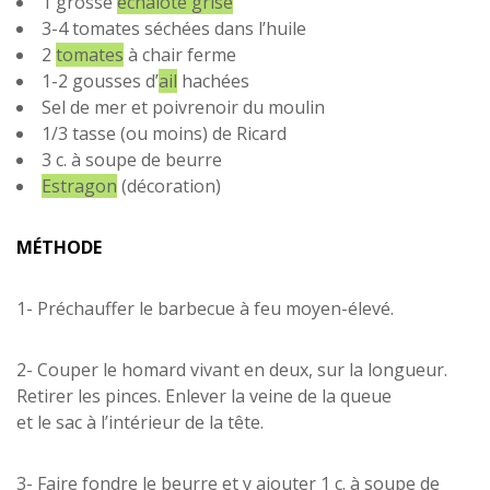
1 grosse
échalote grise
3-4 tomates séchées dans l’huile
2
tomates
à chair ferme
1-2 gousses d’
ail
hachées
Sel de mer et poivrenoir du moulin
1/3 tasse (ou moins) de Ricard
3 c. à soupe de beurre
Estragon
(décoration)
MÉTHODE
1- Préchauffer le barbecue à feu moyen-élevé.
2- Couper le homard vivant en deux, sur la longueur.
Retirer les pinces. Enlever la veine de la queue
et le sac à l’intérieur de la tête.
3- Faire fondre le beurre et y ajouter 1 c. à soupe de