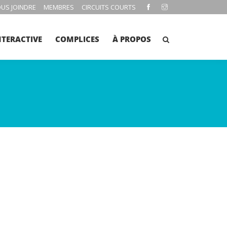
US JOINDRE
MEMBRES
CIRCUITS COURTS
NTERACTIVE
COMPLICES
À PROPOS