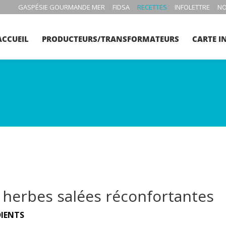
GASPÉSIE GOURMANDE MER
FIDSA
RECETTES
INFOLETTRE
NO
ACCUEIL
PRODUCTEURS/TRANSFORMATEURS
CARTE I
 herbes salées réconfortantes
DIENTS