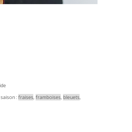
ide
 saison :
fraises
,
framboises
,
bleuets
,