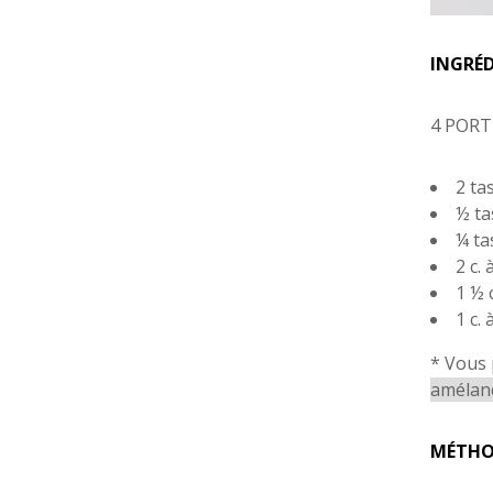
INGRÉ
4 PORT
2 ta
½ ta
¼ ta
2 c.
1 ½ 
1 c.
* Vous 
amélan
MÉTHO