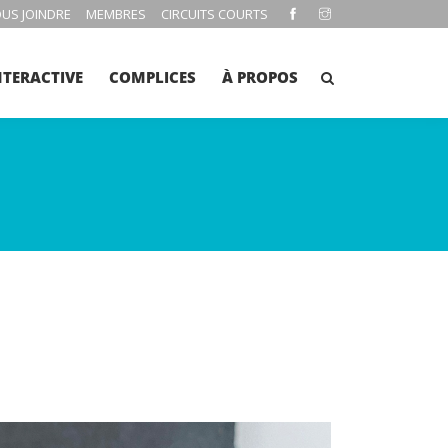
US JOINDRE
MEMBRES
CIRCUITS COURTS
NTERACTIVE
COMPLICES
À PROPOS