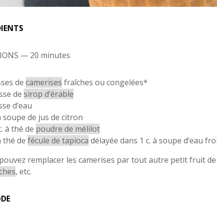
DIENTS
IONS — 20 minutes
sses de
camerises
fraîches ou congelées*
sse de
sirop d’érable
sse d’eau
 à soupe de jus de citron
c. à thé de
poudre de mélilot
 à thé de
fécule de tapioca
délayée dans 1 c. à soupe d’eau fro
pouvez remplacer les camerises par tout autre petit fruit de
ches
, etc.
DE