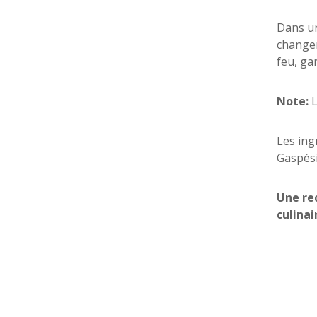
Dans un
changem
feu, ga
Note:
L
Les ing
Gaspési
Une rec
culinai