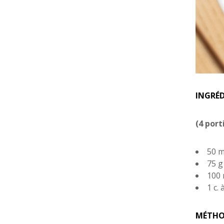
INGRÉ
(4 port
50 m
75 g
100 
1 c.
MÉTHO