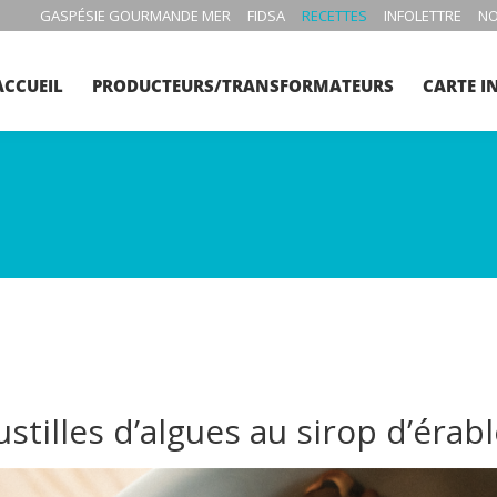
GASPÉSIE GOURMANDE MER
FIDSA
RECETTES
INFOLETTRE
NO
ACCUEIL
PRODUCTEURS/TRANSFORMATEURS
CARTE I
stilles d’algues au sirop d’érab