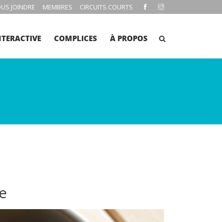
US JOINDRE
MEMBRES
CIRCUITS COURTS
NTERACTIVE
COMPLICES
À PROPOS
le