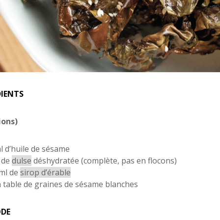
DIENTS
ions)
l d’huile de sésame
 de
dulse
déshydratée (complète, pas en flocons)
ml de
sirop d’érable
 à table de graines de sésame blanches
DE