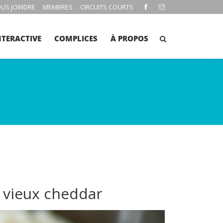
US JOINDRE
MEMBRES
CIRCUITS COURTS
NTERACTIVE
COMPLICES
À PROPOS
 vieux cheddar