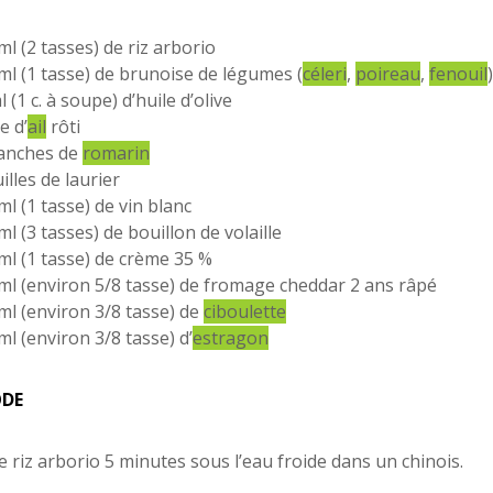
ml (2 tasses) de riz arborio
ml (1 tasse) de brunoise de légumes (
céleri
,
poireau
,
fenouil
)
 (1 c. à soupe) d’huile d’olive
e d’
ail
rôti
anches de
romarin
illes de laurier
ml (1 tasse) de vin blanc
ml (3 tasses) de bouillon de volaille
ml (1 tasse) de crème 35 %
ml (environ 5/8 tasse) de fromage cheddar 2 ans râpé
ml (environ 3/8 tasse) de
ciboulette
ml (environ 3/8 tasse) d’
estragon
DE
le riz arborio 5 minutes sous l’eau froide dans un chinois.