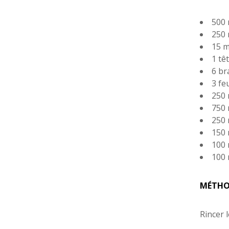
500 
250 
15 ml
1 têt
6 br
3 feu
250 
750 
250 
150 
100 
100 
MÉTHO
Rincer 