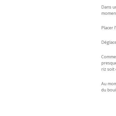
Dans un
moment 
Placer l
Déglacer
Commenc
presque
riz soit
Au mome
du boui