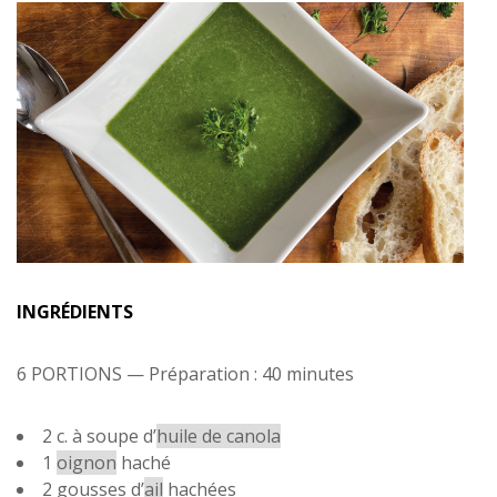
INGRÉDIENTS
6 PORTIONS — Préparation : 40 minutes
2 c. à soupe d’
huile de canola
1
oignon
haché
2 gousses
d’
ail
hachées