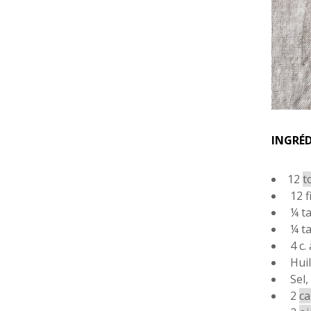
INGRÉ
12
t
12 f
¼ ta
¼ ta
4 c.
Hui
Sel,
2
ca