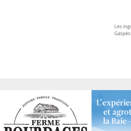
Les ing
Gaspési