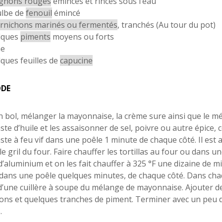
gnons rouges
émincés et rincés sous l’eau
ulbe de
fenouil
émincé
rnichons marinés ou fermentés
, tranchés (Au tour du pot)
lques
piments
moyens ou forts
me
ques feuilles de
capucine
DE
 bol, mélanger la mayonnaise, la crème sure ainsi que le mé
te d’huile et les assaisonner de sel, poivre ou autre épice, com
ste à feu vif dans une poêle 1 minute de chaque côté. Il est a
le gril du four. Faire chauffer les tortillas au four ou dans 
d’aluminium et on les fait chauffer à 325 °F une dizaine de mi
ans une poêle quelques minutes, de chaque côté. Dans chaque
d’une cuillère à soupe du mélange de mayonnaise. Ajouter de l
ons et quelques tranches de piment. Terminer avec un peu de 
.