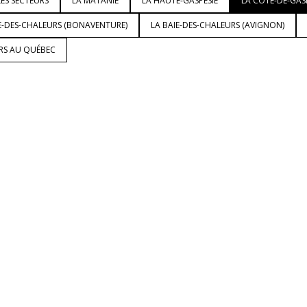
ES SECTEURS
LA MATANIE
LA HAUTE-GASPÉSIE
LA CÔTE-DE-GAS
E-DES-CHALEURS (BONAVENTURE)
LA BAIE-DES-CHALEURS (AVIGNON)
URS AU QUÉBEC