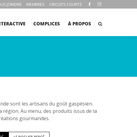
US JOINDRE
MEMBRES
CIRCUITS COURTS
NTERACTIVE
COMPLICES
À PROPOS
e sont les artisans du goût gaspésien.
la région. Au menu, des produits issus de la
 créations gourmandes.