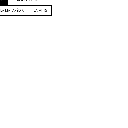
PÉ
LE ROCHER-PERCÉ
LA MATAPÉDIA
LA MITIS