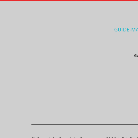
GUIDE-M
G