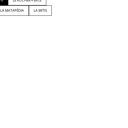
PÉ
LE ROCHER-PERCÉ
LA MATAPÉDIA
LA MITIS