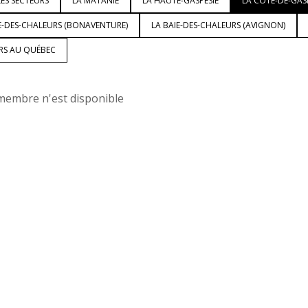
ES SECTEURS
LA MATANIE
LA HAUTE-GASPÉSIE
LA CÔTE-DE-GAS
E-DES-CHALEURS (BONAVENTURE)
LA BAIE-DES-CHALEURS (AVIGNON)
URS AU QUÉBEC
embre n'est disponible