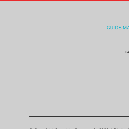
GUIDE-M
G