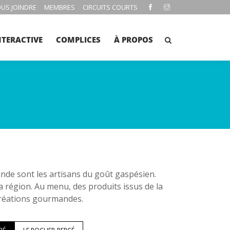
US JOINDRE
MEMBRES
CIRCUITS COURTS
NTERACTIVE
COMPLICES
À PROPOS
e sont les artisans du goût gaspésien.
la région. Au menu, des produits issus de la
 créations gourmandes.