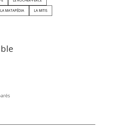
PÉ
LE ROCHER-PERCÉ
LA MATAPÉDIA
LA MITIS
able
parés