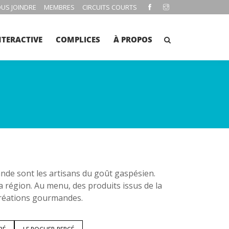
US JOINDRE
MEMBRES
CIRCUITS COURTS
NTERACTIVE
COMPLICES
À PROPOS
e sont les artisans du goût gaspésien.
la région. Au menu, des produits issus de la
 créations gourmandes.