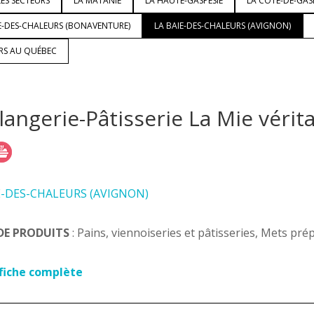
ES SECTEURS
LA MATANIE
LA HAUTE-GASPÉSIE
LA CÔTE-DE-GAS
E-DES-CHALEURS (BONAVENTURE)
LA BAIE-DES-CHALEURS (AVIGNON)
URS AU QUÉBEC
angerie-Pâtisserie La Mie vérit
E-DES-CHALEURS (AVIGNON)
DE PRODUITS
: Pains, viennoiseries et pâtisseries, Mets pré
 fiche complète