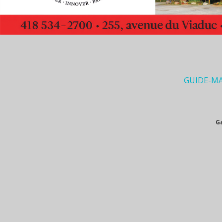
GUIDE-M
G