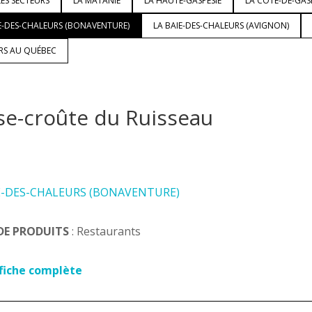
ES SECTEURS
LA MATANIE
LA HAUTE-GASPÉSIE
LA CÔTE-DE-GAS
E-DES-CHALEURS (BONAVENTURE)
LA BAIE-DES-CHALEURS (AVIGNON)
URS AU QUÉBEC
se-croûte du Ruisseau
E-DES-CHALEURS (BONAVENTURE)
DE PRODUITS
: Restaurants
 fiche complète