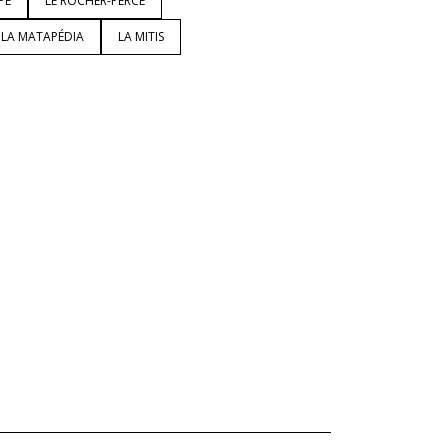
PÉ
LE ROCHER-PERCÉ
LA MATAPÉDIA
LA MITIS