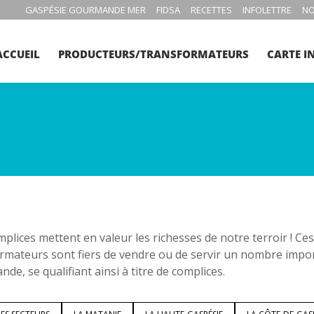
GASPÉSIE GOURMANDE MER
FIDSA
RECETTES
INFOLETTRE
NO
ACCUEIL
PRODUCTEURS/TRANSFORMATEURS
CARTE I
plices mettent en valeur les richesses de notre terroir ! C
rmateurs sont fiers de vendre ou de servir un nombre impo
de, se qualifiant ainsi à titre de complices.