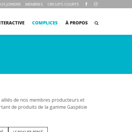
US JOINDRE
MEMBRES
CIRCUITS COURTS
NTERACTIVE
COMPLICES
À PROPOS
es alliés de nos membres producteurs et
rtant de produits de la gamme Gaspésie