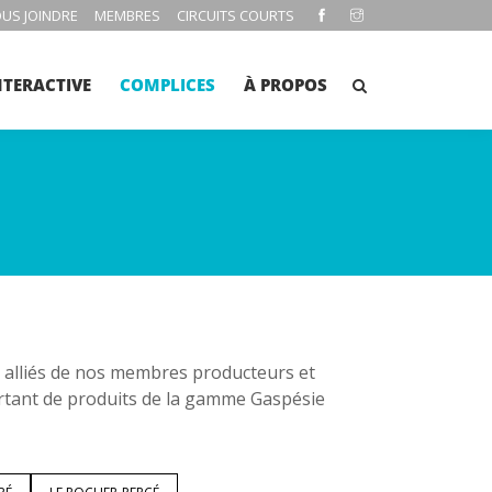
US JOINDRE
MEMBRES
CIRCUITS COURTS
NTERACTIVE
COMPLICES
À PROPOS
es alliés de nos membres producteurs et
rtant de produits de la gamme Gaspésie