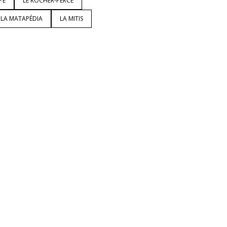
PÉ
LE ROCHER-PERCÉ
LA MATAPÉDIA
LA MITIS