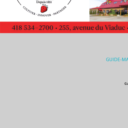
GUIDE-M
G