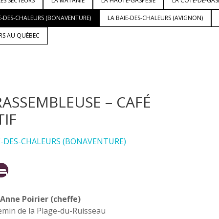
ES SECTEURS
LA MATANIE
LA HAUTE-GASPÉSIE
LA CÔTE-DE-GAS
E-DES-CHALEURS (BONAVENTURE)
LA BAIE-DES-CHALEURS (AVIGNON)
URS AU QUÉBEC
RASSEMBLEUSE – CAFÉ
TIF
E-DES-CHALEURS (BONAVENTURE)
Anne Poirier (cheffe)
emin de la Plage-du-Ruisseau