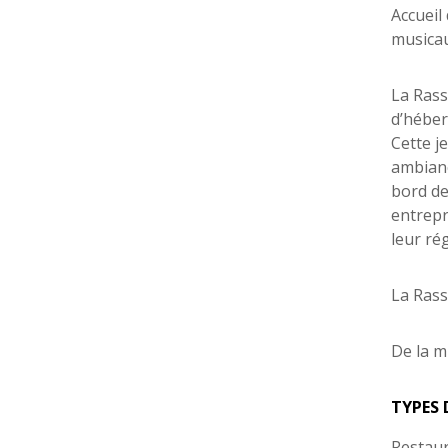
Accueil
musicau
La Rass
d’héber
Cette j
ambianc
bord de
entrepr
leur ré
La Rass
De la m
TYPES 
Restau