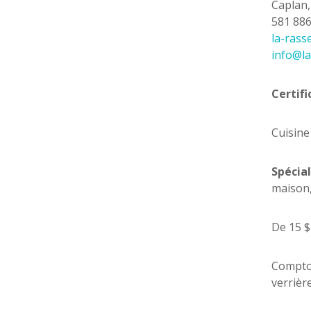
Caplan
581 88
la-ras
info@l
Certifi
Cuisine
Spécial
maison
De 15 $
Comptoi
verrièr