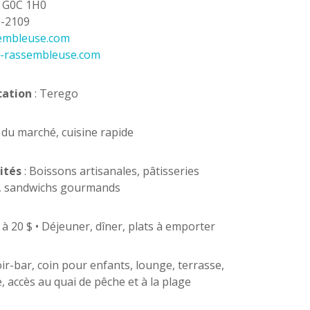
, G0C 1H0
6-2109
sembleuse.com
a-rassembleuse.com
cation
: Terego
 du marché, cuisine rapide
ités
: Boissons artisanales, pâtisseries
, sandwichs gourmands
 à 20 $ • Déjeuner, dîner, plats à emporter
r-bar, coin pour enfants, lounge, terrasse,
e, accès au quai de pêche et à la plage