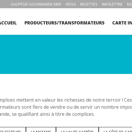
GASPÉSIE GOURMANDE MER
FIDSA
RECETTES
INFOLETTRE
NO
ACCUEIL
PRODUCTEURS/TRANSFORMATEURS
CARTE I
plices mettent en valeur les richesses de notre terroir ! C
rmateurs sont fiers de vendre ou de servir un nombre impo
de, se qualifiant ainsi à titre de complices.