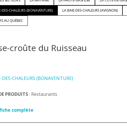
ES SECTEURS
LA MATANIE
LA HAUTE-GASPÉSIE
LA CÔTE-DE-GAS
E-DES-CHALEURS (BONAVENTURE)
LA BAIE-DES-CHALEURS (AVIGNON)
URS AU QUÉBEC
se-croûte du Ruisseau
E-DES-CHALEURS (BONAVENTURE)
DE PRODUITS
: Restaurants
 fiche complète