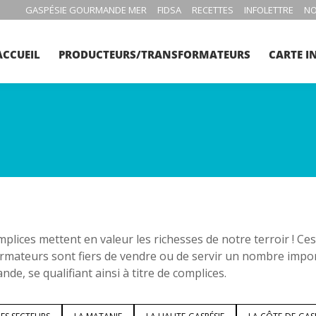
GASPÉSIE GOURMANDE MER
FIDSA
RECETTES
INFOLETTRE
NO
ACCUEIL
PRODUCTEURS/TRANSFORMATEURS
CARTE I
plices mettent en valeur les richesses de notre terroir ! C
rmateurs sont fiers de vendre ou de servir un nombre impo
de, se qualifiant ainsi à titre de complices.