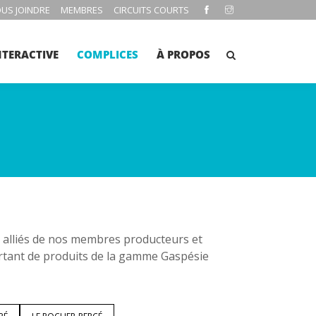
US JOINDRE
MEMBRES
CIRCUITS COURTS
NTERACTIVE
COMPLICES
À PROPOS
es alliés de nos membres producteurs et
rtant de produits de la gamme Gaspésie