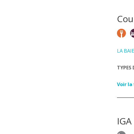
Coul
LA BAI
TYPES 
Voir la
IGA