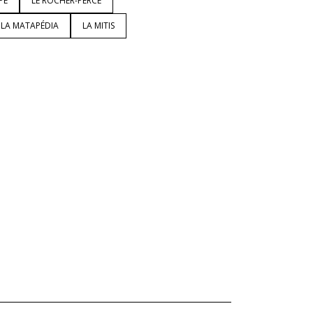
PÉ
LE ROCHER-PERCÉ
LA MATAPÉDIA
LA MITIS