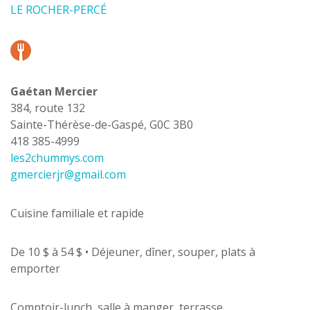
LE ROCHER-PERCÉ
Gaétan Mercier
384, route 132
Sainte-Thérèse-de-Gaspé, G0C 3B0
418 385-4999
les2chummys.com
gmercierjr@gmail.com
Cuisine familiale et rapide
De 10 $ à 54 $ • Déjeuner, dîner, souper, plats à
emporter
Comptoir-lunch, salle à manger, terrasse