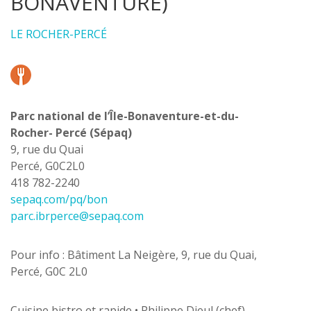
BONAVENTURE)
LE ROCHER-PERCÉ
Parc national de l’Île-Bonaventure-et-du-
Rocher- Percé (Sépaq)
9, rue du Quai
Percé, G0C2L0
418 782-2240
sepaq.com/pq/bon
parc.ibrperce@sepaq.com
Pour info : Bâtiment La Neigère, 9, rue du Quai,
Percé, G0C 2L0
Cuisine bistro et rapide • Philippe Dieul (chef)