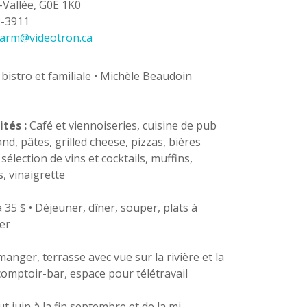
Vallée, G0E 1K0
2-3911
farm@videotron.ca
 bistro et familiale • Michèle Beaudoin
ités :
Café et viennoiseries, cuisine de pub
d, pâtes, grilled cheese, pizzas, bières
 sélection de vins et cocktails, muffins,
, vinaigrette
à 35 $ • Déjeuner, dîner, souper, plats à
er
manger, terrasse avec vue sur la rivière et la
 comptoir-bar, espace pour télétravail
t juin à la fin septembre et de la mi-