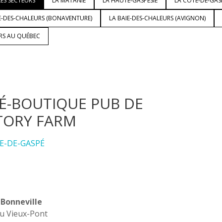
ES SECTEURS
LA MATANIE
LA HAUTE-GASPÉSIE
LA CÔTE-DE-GAS
E-DES-CHALEURS (BONAVENTURE)
LA BAIE-DES-CHALEURS (AVIGNON)
URS AU QUÉBEC
É-BOUTIQUE PUB DE
TORY FARM
E-DE-GASPÉ
 Bonneville
du Vieux-Pont