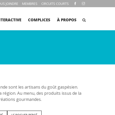
US JOINDRE
MEMBRES
CIRCUITS COURTS
NTERACTIVE
COMPLICES
À PROPOS
e sont les artisans du goût gaspésien.
la région. Au menu, des produits issus de la
 créations gourmandes.