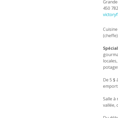
Grande-
450 78
victory
Cuisine
(cheffe)
Spécial
gourman
locales,
potages
De 5 $ 
emport
Salle à 
vallée,
Du débu