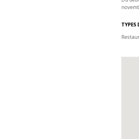
novemb
TYPES 
Restau