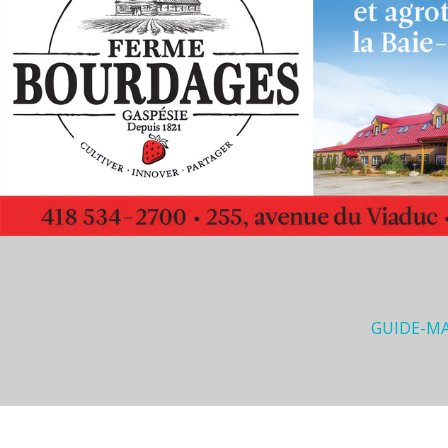
GUIDE-M
G