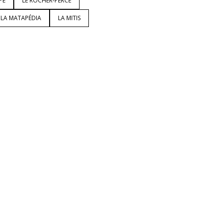
PÉ
LE ROCHER-PERCÉ
LA MATAPÉDIA
LA MITIS