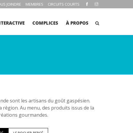
US JOINDRE
MEMBRES
CIRCUITS COURTS
NTERACTIVE
COMPLICES
À PROPOS
e sont les artisans du goût gaspésien.
la région. Au menu, des produits issus de la
 créations gourmandes.