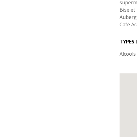
superma
Bise et
Auberge
Café Ac
TYPES 
Alcools