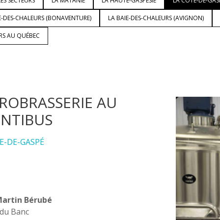
ES SECTEURS
LA MATANIE
LA HAUTE-GASPÉSIE
LA CÔTE-DE-GAS
E-DES-CHALEURS (BONAVENTURE)
LA BAIE-DES-CHALEURS (AVIGNON)
URS AU QUÉBEC
ROBRASSERIE AU
NTIBUS
E-DE-GASPÉ
Martin Bérubé
 du Banc