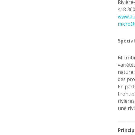
Rivière
418 36
www.au
micro@
Spécial
Microbr
variété
nature 
des pro
En part
Frontib
rivière
une riv
Princi