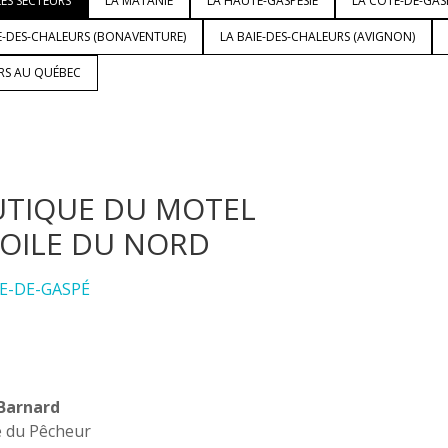
ES SECTEURS
LA MATANIE
LA HAUTE-GASPÉSIE
LA CÔTE-DE-GAS
E-DES-CHALEURS (BONAVENTURE)
LA BAIE-DES-CHALEURS (AVIGNON)
URS AU QUÉBEC
TIQUE DU MOTEL
TOILE DU NORD
E-DE-GASPÉ
Barnard
e du Pêcheur