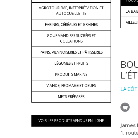
TOUS L
AGROTOURISME, INTERPRÉTATION ET
LA BAI
AUTOCUEILLETTE
AILLE
FARINES, CÉRÉALES ET GRAINES
GOURMANDISES SUCRÉES ET
COLLATIONS
PAINS, VIENNOISERIES ET PÂTISSERIES
BOU
LÉGUMES ET FRUITS
L’É
PRODUITS MARINS
VIANDE, FROMAGE ET OEUFS
LA CÔT
METS PRÉPARÉS
VOIR LES PRODUITS VENDUS EN LIGNE
James 
1, rout