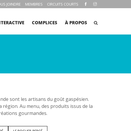
US JOINDRE
MEMBRES
CIRCUITS COURTS
NTERACTIVE
COMPLICES
À PROPOS
e sont les artisans du goût gaspésien.
la région. Au menu, des produits issus de la
 créations gourmandes.