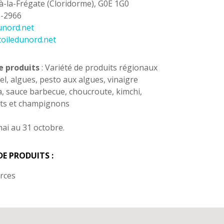
à-la-Frégate (Cloridorme), G0E 1G0
5-2966
unord.net
oiledunord.net
e produits
: Variété de produits régionaux
el, algues, pesto aux algues, vinaigre
a, sauce barbecue, choucroute, kimchi,
ts et champignons
ai au 31 octobre.
DE PRODUITS :
rces