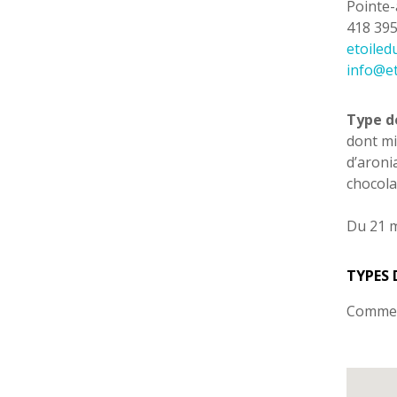
Pointe-
418 39
etoiled
info@et
Type d
dont mi
d’aroni
chocola
Du 21 m
TYPES 
Comme