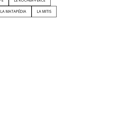
PÉ
LE ROCHER-PERCÉ
LA MATAPÉDIA
LA MITIS