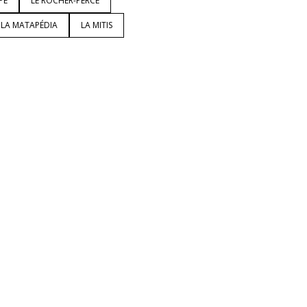
PÉ
LE ROCHER-PERCÉ
LA MATAPÉDIA
LA MITIS