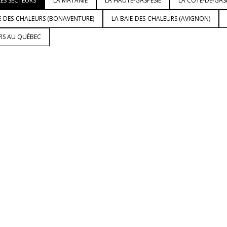
ES SECTEURS
LA MATANIE
LA HAUTE-GASPÉSIE
LA CÔTE-DE-GAS
E-DES-CHALEURS (BONAVENTURE)
LA BAIE-DES-CHALEURS (AVIGNON)
URS AU QUÉBEC