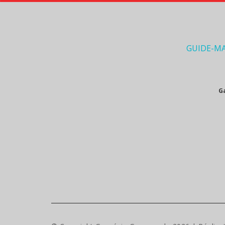
GUIDE-M
G