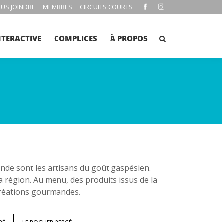
US JOINDRE
MEMBRES
CIRCUITS COURTS
NTERACTIVE
COMPLICES
À PROPOS
e sont les artisans du goût gaspésien.
la région. Au menu, des produits issus de la
 créations gourmandes.