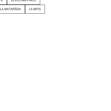
PÉ
LE ROCHER-PERCÉ
LA MATAPÉDIA
LA MITIS