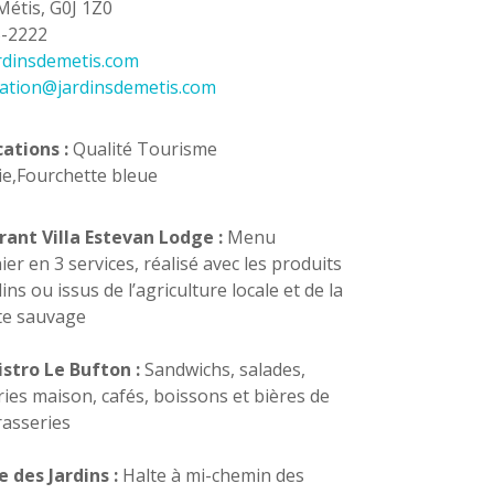
étis, G0J 1Z0
5-2222
rdinsdemetis.com
ation@jardinsdemetis.com
cations :
Qualité Tourisme
e,Fourchette bleue
rant Villa Estevan Lodge :
Menu
ier en 3 services, réalisé avec les produits
ins ou issus de l’agriculture locale et de la
tte sauvage
stro Le Bufton :
Sandwichs, salades,
ries maison, cafés, boissons et bières de
asseries
 des Jardins :
Halte à mi-chemin des