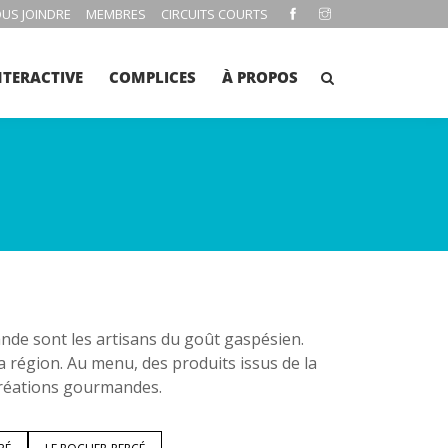
US JOINDRE
MEMBRES
CIRCUITS COURTS
NTERACTIVE
COMPLICES
À PROPOS
e sont les artisans du goût gaspésien.
la région. Au menu, des produits issus de la
 créations gourmandes.