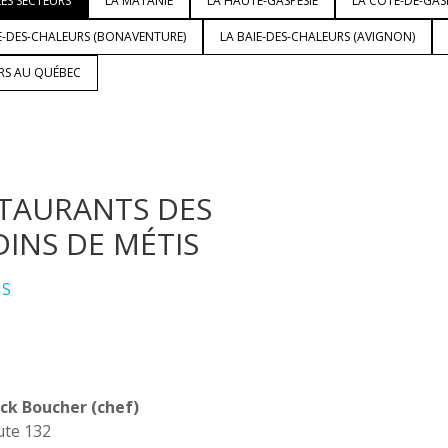
ES SECTEURS
LA MATANIE
LA HAUTE-GASPÉSIE
LA CÔTE-DE-GAS
E-DES-CHALEURS (BONAVENTURE)
LA BAIE-DES-CHALEURS (AVIGNON)
URS AU QUÉBEC
TAURANTS DES
DINS DE MÉTIS
IS
ck Boucher (chef)
ute 132