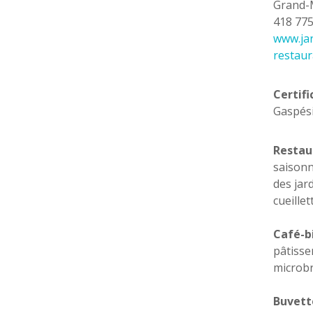
Grand-M
418 77
www.ja
restaur
Certifi
Gaspési
Restau
saisonn
des jard
cueille
Café-bi
pâtisse
microbr
Buvette