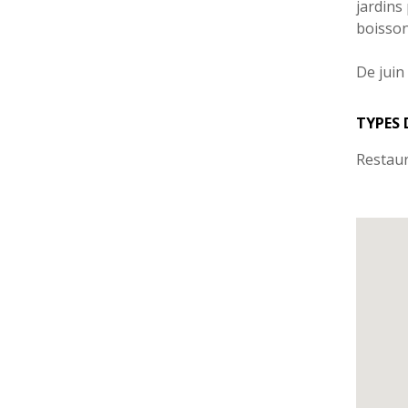
jardins
boisson
De juin
TYPES 
Restau