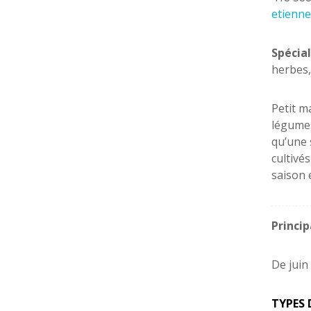
etienne
Spécial
herbes,
Petit m
légumes,
qu’une 
cultivé
saison e
Princi
De juin
TYPES 