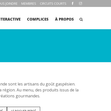
US JOINDRE
MEMBRES
CIRCUITS COURTS
NTERACTIVE
COMPLICES
À PROPOS
e sont les artisans du goût gaspésien.
la région. Au menu, des produits issus de la
 créations gourmandes.