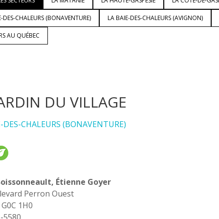
ES SECTEURS
LA MATANIE
LA HAUTE-GASPÉSIE
LA CÔTE-DE-GAS
E-DES-CHALEURS (BONAVENTURE)
LA BAIE-DES-CHALEURS (AVIGNON)
URS AU QUÉBEC
JARDIN DU VILLAGE
E-DES-CHALEURS (BONAVENTURE)
Boissonneault, Étienne Goyer
levard Perron Ouest
, G0C 1H0
8-5580