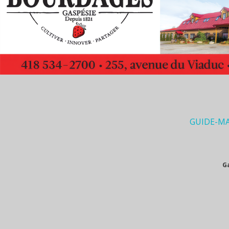
GUIDE-M
G