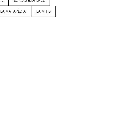
PÉ
LE ROCHER-PERCÉ
LA MATAPÉDIA
LA MITIS