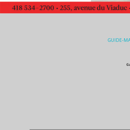
GUIDE-M
G