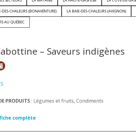
ES SECTEURS
LA MATANIE
LA HAUTE-GASPÉSIE
LA CÔTE-DE-GAS
E-DES-CHALEURS (BONAVENTURE)
LA BAIE-DES-CHALEURS (AVIGNON)
URS AU QUÉBEC
Cabottine – Saveurs indigènes
IS
DE PRODUITS
: Légumes et fruits, Condiments
 fiche complète