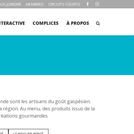
US JOINDRE
MEMBRES
CIRCUITS COURTS
NTERACTIVE
COMPLICES
À PROPOS
e sont les artisans du goût gaspésien.
la région. Au menu, des produits issus de la
 créations gourmandes.