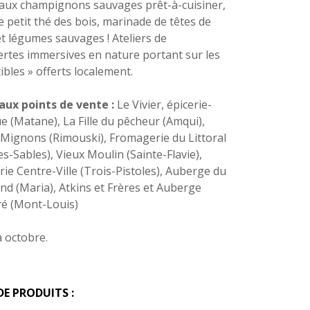
 aux champignons sauvages prêt-à-cuisiner,
e petit thé des bois, marinade de têtes de
et légumes sauvages ! Ateliers de
rtes immersives en nature portant sur les
ibles » offerts localement.
aux points de vente :
Le Vivier, épicerie-
e (Matane), La Fille du pêcheur (Amqui),
Mignons (Rimouski), Fromagerie du Littoral
es-Sables), Vieux Moulin (Sainte-Flavie),
ie Centre-Ville (Trois-Pistoles), Auberge du
d (Maria), Atkins et Frères et Auberge
é (Mont-Louis)
à octobre.
DE PRODUITS :