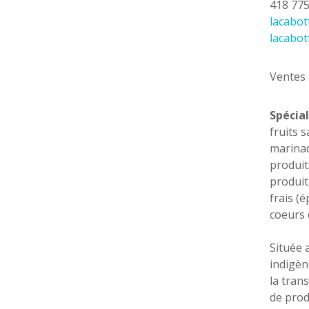
418 77
lacabot
lacabo
Ventes 
Spécial
fruits 
marina
produit
produit
frais (
coeurs 
Située 
indigène
la tran
de prod