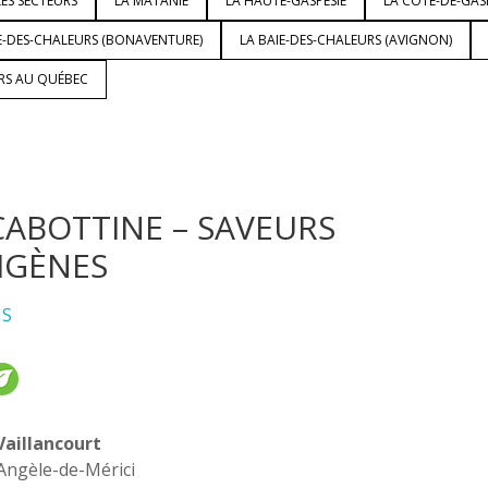
ES SECTEURS
LA MATANIE
LA HAUTE-GASPÉSIE
LA CÔTE-DE-GAS
E-DES-CHALEURS (BONAVENTURE)
LA BAIE-DES-CHALEURS (AVIGNON)
URS AU QUÉBEC
CABOTTINE – SAVEURS
IGÈNES
IS
Vaillancourt
Angèle-de-Mérici