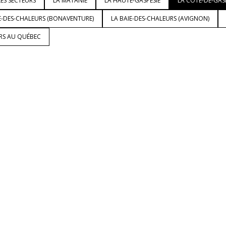
ES SECTEURS
LA MATANIE
LA HAUTE-GASPÉSIE
LA CÔTE-DE-GAS
E-DES-CHALEURS (BONAVENTURE)
LA BAIE-DES-CHALEURS (AVIGNON)
URS AU QUÉBEC