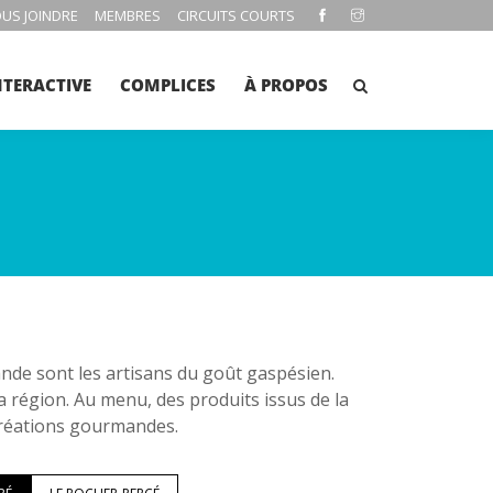
US JOINDRE
MEMBRES
CIRCUITS COURTS
NTERACTIVE
COMPLICES
À PROPOS
e sont les artisans du goût gaspésien.
la région. Au menu, des produits issus de la
 créations gourmandes.