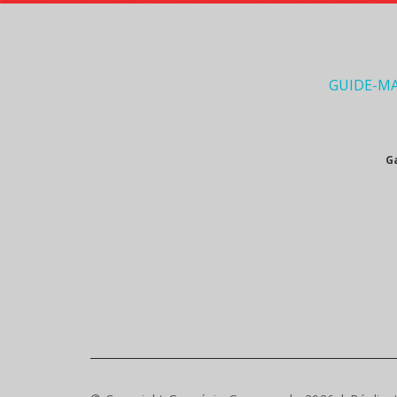
GUIDE-M
G