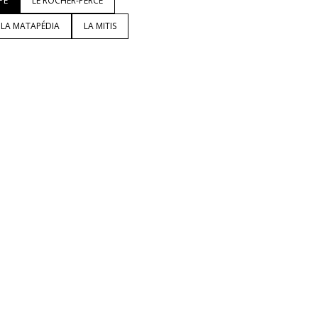
PÉ
LE ROCHER-PERCÉ
LA MATAPÉDIA
LA MITIS