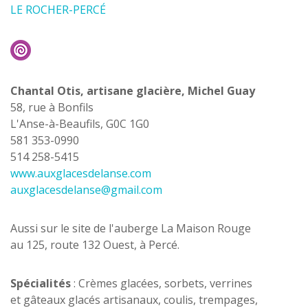
LE ROCHER-PERCÉ
Chantal Otis, artisane glacière, Michel Guay
58, rue à Bonfils
L'Anse-à-Beaufils, G0C 1G0
581 353-0990
514 258-5415
www.auxglacesdelanse.com
auxglacesdelanse@gmail.com
Aussi sur le site de l'auberge La Maison Rouge
au 125, route 132 Ouest, à Percé.
Spécialités
: Crèmes glacées, sorbets, verrines
et gâteaux glacés artisanaux, coulis, trempages,