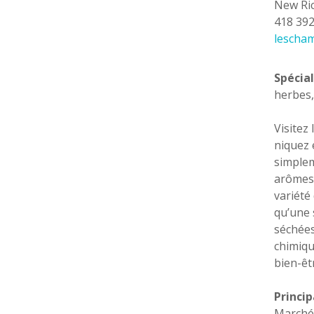
New Ri
418 39
lescha
Spécial
herbes,
Visitez
niquez 
simplem
arômes.
variété 
qu’une 
séchées
chimique
bien-êt
Princip
Marché