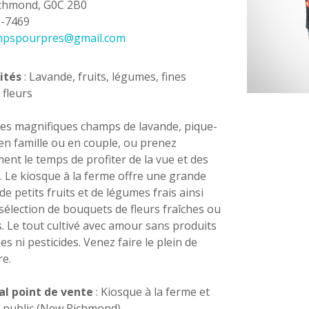
chmond, G0C 2B0
2-7469
mpspourpres@gmail.com
ités
: Lavande, fruits, légumes, fines
 fleurs
 les magnifiques champs de lavande, pique-
en famille ou en couple, ou prenez
ent le temps de profiter de la vue et des
 Le kiosque à la ferme offre une grande
de petits fruits et de légumes frais ainsi
sélection de bouquets de fleurs fraîches ou
. Le tout cultivé avec amour sans produits
s ni pesticides. Venez faire le plein de
re.
al point de vente
: Kiosque à la ferme et
 public (New Richmond)