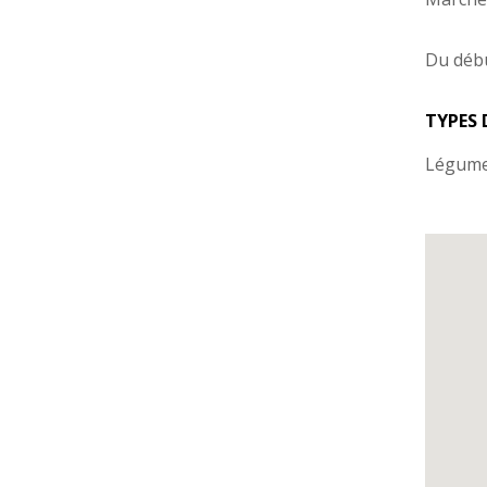
Du début
TYPES 
Légumes