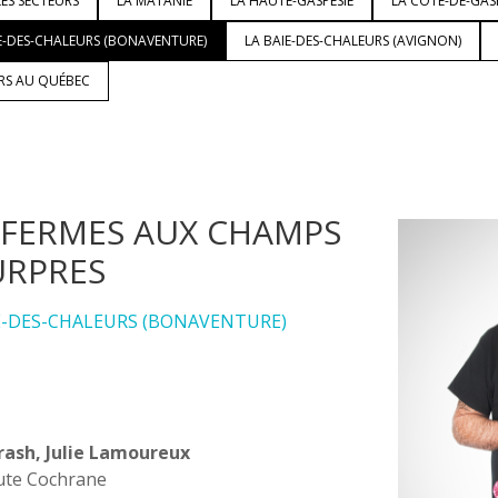
ES SECTEURS
LA MATANIE
LA HAUTE-GASPÉSIE
LA CÔTE-DE-GAS
E-DES-CHALEURS (BONAVENTURE)
LA BAIE-DES-CHALEURS (AVIGNON)
URS AU QUÉBEC
 FERMES AUX CHAMPS
RPRES
E-DES-CHALEURS (BONAVENTURE)
rash, Julie Lamoureux
ute Cochrane