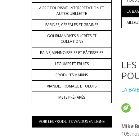
TOUS L
AGROTOURISME, INTERPRÉTATION ET
LA BAI
AUTOCUEILLETTE
AILLE
FARINES, CÉRÉALES ET GRAINES
GOURMANDISES SUCRÉES ET
COLLATIONS
PAINS, VIENNOISERIES ET PÂTISSERIES
LES
LÉGUMES ET FRUITS
POU
PRODUITS MARINS
VIANDE, FROMAGE ET OEUFS
LA BAI
METS PRÉPARÉS
VOIR LES PRODUITS VENDUS EN LIGNE
Mike B
105, ro