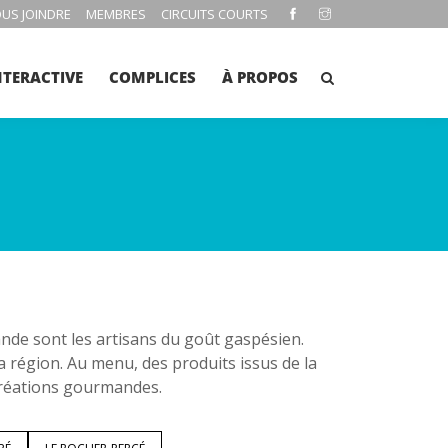
US JOINDRE
MEMBRES
CIRCUITS COURTS
NTERACTIVE
COMPLICES
À PROPOS
e sont les artisans du goût gaspésien.
la région. Au menu, des produits issus de la
 créations gourmandes.