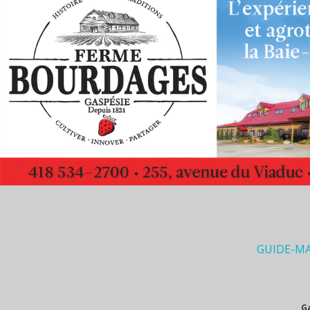
GUIDE-M
G