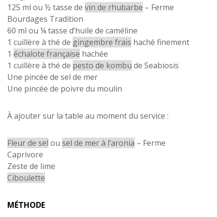
125 ml ou ½ tasse de
vin de rhubarbe
– Ferme
Bourdages Tradition
60 ml ou ¼ tasse d’huile de caméline
1 cuillère à thé de
gingembre frais
haché finement
1
échalote française
hachée
1 cuillère à thé de
pesto de kombu
de Seabiosis
Une pincée de sel de mer
Une pincée de poivre du moulin
À ajouter sur la table au moment du service :
Fleur de sel
ou
sel de mer à l’aronia
– Ferme
Caprivore
Zeste de lime
Ciboulette
MÉTHODE