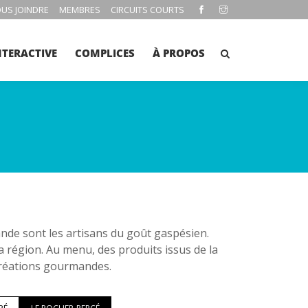
US JOINDRE
MEMBRES
CIRCUITS COURTS
NTERACTIVE
COMPLICES
À PROPOS
e sont les artisans du goût gaspésien.
la région. Au menu, des produits issus de la
 créations gourmandes.