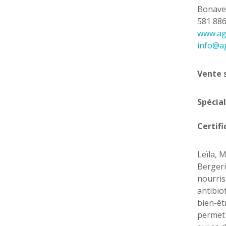
Bonave
581 88
www.ag
info@a
Vente 
Spécial
Certifi
Leïla, 
Bergeri
nourris
antibio
bien-êt
permet 