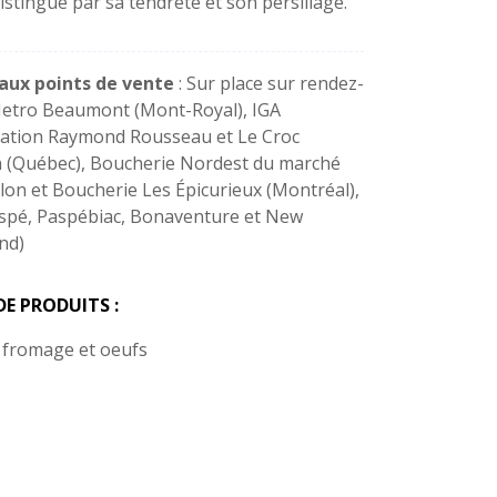
distingue par sa tendreté et son persillage.
paux points de vente
: Sur place sur rendez-
etro Beaumont (Mont-Royal), IGA
ation Raymond Rousseau et Le Croc
 (Québec), Boucherie Nordest du marché
lon et Boucherie Les Épicurieux (Montréal),
spé, Paspébiac, Bonaventure et New
nd)
DE PRODUITS :
 fromage et oeufs