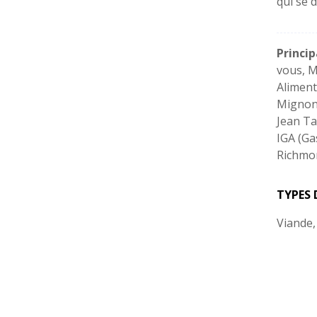
qui se 
Princi
vous, M
Aliment
Mignon
Jean Ta
IGA (Ga
Richmo
TYPES 
Viande,