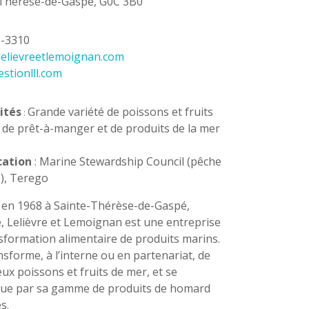
-Thérèse-de-Gaspé, G0C 3B0
5-3310
elelievreetlemoignan.com
stionlll.com
ités
Grande variété de poissons et fruits
:
 de prêt-à-manger et de produits de la mer
cation
: Marine Stewardship Council (pêche
), Terego
en 1968 à Sainte-Thérèse-de-Gaspé,
e, Lelièvre et Lemoignan est une entreprise
sformation alimentaire de produits marins.
ansforme, à l’interne ou en partenariat, de
x poissons et fruits de mer, et se
ue par sa gamme de produits de homard
s.