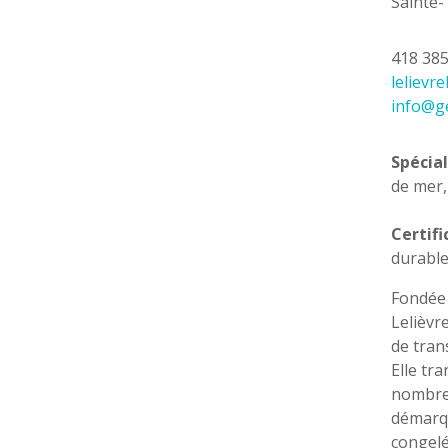
Sainte
418 38
lelievr
info@ge
Spécial
de mer,
Certifi
durable
Fondée 
Lelièvr
de tran
Elle tr
nombreu
démarq
congelé