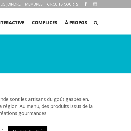
US JOINDRE
MEMBRES
CIRCUITS COURTS
NTERACTIVE
COMPLICES
À PROPOS
e sont les artisans du goût gaspésien.
la région. Au menu, des produits issus de la
 créations gourmandes.