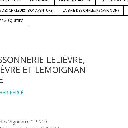
ES SECTEURS
LA MATANIE
LA HAUTE-GASPÉSIE
LA CÔTE-DE-GAS
E-DES-CHALEURS (BONAVENTURE)
LA BAIE-DES-CHALEURS (AVIGNON)
URS AU QUÉBEC
SSONNERIE LELIÈVRE,
IÈVRE ET LEMOIGNAN
E
HER-PERCÉ
 des Vigneaux, C.P. 219