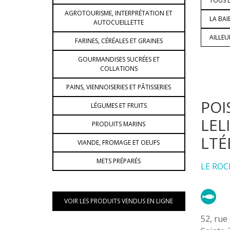
TOUS L
AGROTOURISME, INTERPRÉTATION ET
LA BAI
AUTOCUEILLETTE
AILLE
FARINES, CÉRÉALES ET GRAINES
GOURMANDISES SUCRÉES ET
COLLATIONS
PAINS, VIENNOISERIES ET PÂTISSERIES
POI
LÉGUMES ET FRUITS
LEL
PRODUITS MARINS
LTÉ
VIANDE, FROMAGE ET OEUFS
METS PRÉPARÉS
LE ROC
VOIR LES PRODUITS VENDUS EN LIGNE
52, rue