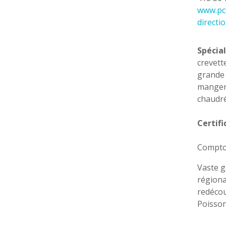
www.pc
directi
Spécial
crevett
grande 
manger,
chaudr
Certifi
Comptoi
Vaste g
régiona
redécouv
Poisson