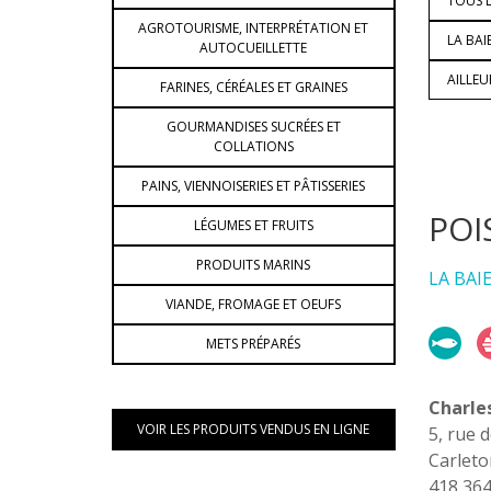
TOUS L
AGROTOURISME, INTERPRÉTATION ET
LA BAI
AUTOCUEILLETTE
AILLE
FARINES, CÉRÉALES ET GRAINES
GOURMANDISES SUCRÉES ET
COLLATIONS
PAINS, VIENNOISERIES ET PÂTISSERIES
POI
LÉGUMES ET FRUITS
PRODUITS MARINS
LA BAI
VIANDE, FROMAGE ET OEUFS
METS PRÉPARÉS
Charles
VOIR LES PRODUITS VENDUS EN LIGNE
5, rue 
Carleto
418 36