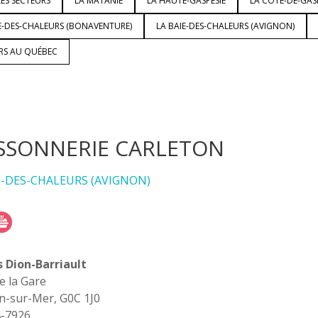
ES SECTEURS
LA MATANIE
LA HAUTE-GASPÉSIE
LA CÔTE-DE-GAS
E-DES-CHALEURS (BONAVENTURE)
LA BAIE-DES-CHALEURS (AVIGNON)
URS AU QUÉBEC
SSONNERIE CARLETON
E-DES-CHALEURS (AVIGNON)
 Dion-Barriault
de la Gare
n-sur-Mer, G0C 1J0
4-7926