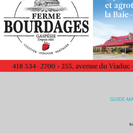
GUIDE-M
G