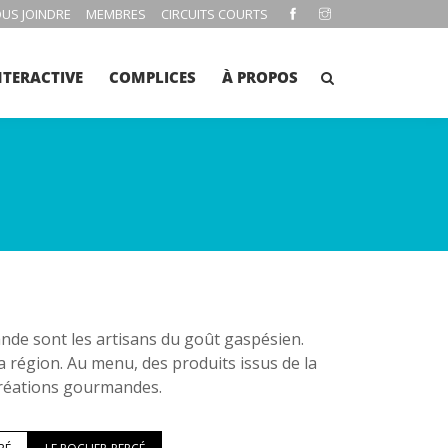
US JOINDRE
MEMBRES
CIRCUITS COURTS
NTERACTIVE
COMPLICES
À PROPOS
e sont les artisans du goût gaspésien.
la région. Au menu, des produits issus de la
 créations gourmandes.