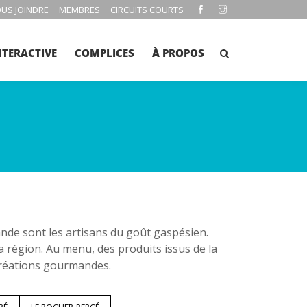
US JOINDRE
MEMBRES
CIRCUITS COURTS
NTERACTIVE
COMPLICES
À PROPOS
e sont les artisans du goût gaspésien.
la région. Au menu, des produits issus de la
 créations gourmandes.