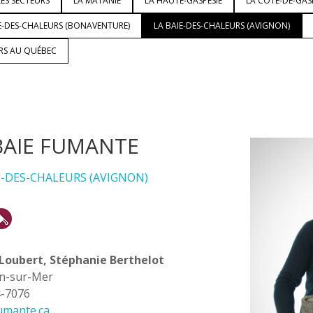
ES SECTEURS
LA MATANIE
LA HAUTE-GASPÉSIE
LA CÔTE-DE-GAS
E-DES-CHALEURS (BONAVENTURE)
LA BAIE-DES-CHALEURS (AVIGNON)
URS AU QUÉBEC
BAIE FUMANTE
E-DES-CHALEURS (AVIGNON)
Loubert, Stéphanie Berthelot
on-sur-Mer
4-7076
umante.ca