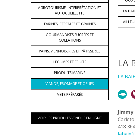
TOUS L
AGROTOURISME, INTERPRÉTATION ET
LA BAI
AUTOCUEILLETTE
AILLE
FARINES, CÉRÉALES ET GRAINES
GOURMANDISES SUCRÉES ET
COLLATIONS
PAINS, VIENNOISERIES ET PÂTISSERIES
LA 
LÉGUMES ET FRUITS
PRODUITS MARINS
LA BAI
VIANDE, FROMAGE ET OEUFS
METS PRÉPARÉS
Jimmy 
VOIR LES PRODUITS VENDUS EN LIGNE
Carlet
418 36
labaief