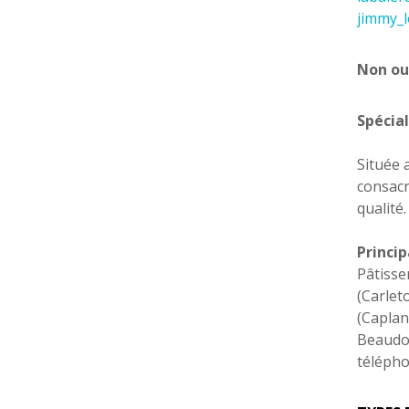
jimmy_
Non ou
Spécial
Située 
consacr
qualité.
Princi
Pâtisse
(Carlet
(Caplan
Beaudo
téléph