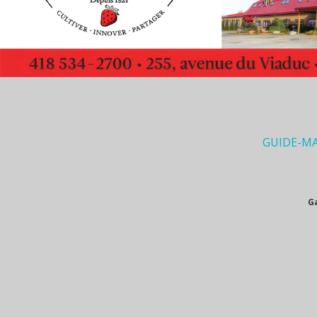
GUIDE-M
G