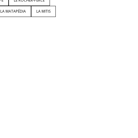
PÉ
LE ROCHER-PERCÉ
LA MATAPÉDIA
LA MITIS