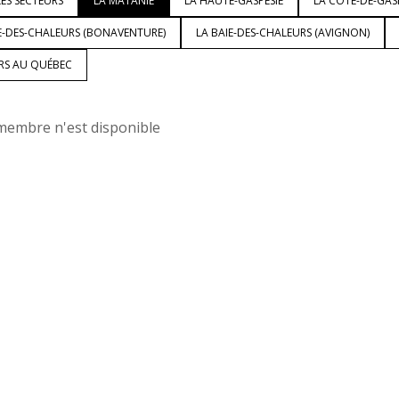
ES SECTEURS
LA MATANIE
LA HAUTE-GASPÉSIE
LA CÔTE-DE-GAS
E-DES-CHALEURS (BONAVENTURE)
LA BAIE-DES-CHALEURS (AVIGNON)
URS AU QUÉBEC
embre n'est disponible