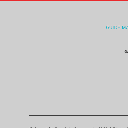
GUIDE-M
G