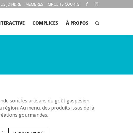
US JOINDRE
MEMBRES
CIRCUITS COURTS
NTERACTIVE
COMPLICES
À PROPOS
e sont les artisans du goût gaspésien.
la région. Au menu, des produits issus de la
 créations gourmandes.