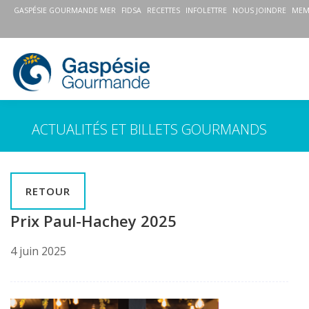
GASPÉSIE GOURMANDE MER
FIDSA
RECETTES
INFOLETTRE
NOUS JOINDRE
MEM
ACTUALITÉS ET BILLETS GOURMANDS
RETOUR
Prix Paul-Hachey 2025
4 juin 2025