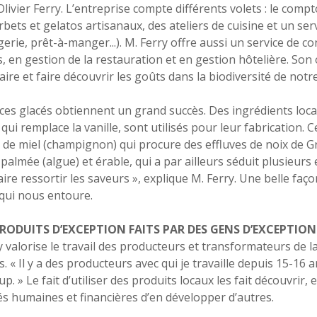
Olivier Ferry. L’entreprise compte différents volets : le com
bets et gelatos artisanaux, des ateliers de cuisine et un serv
erie, prêt-à-manger...). M. Ferry offre aussi un service de co
s, en gestion de la restauration et en gestion hôtelière. Son o
aire et faire découvrir les goûts dans la biodiversité de notr
ices glacés obtiennent un grand succès. Des ingrédients loca
 qui remplace la vanille, sont utilisés pour leur fabrication.
 de miel (champignon) qui procure des effluves de noix de G
palmée (algue) et érable, qui a par ailleurs séduit plusieurs 
aire ressortir les saveurs », explique M. Ferry. Une belle faç
qui nous entoure.
PRODUITS D’EXCEPTION FAITS PAR DES GENS D’EXCEPTION
y valorise le travail des producteurs et transformateurs de la
. « Il y a des producteurs avec qui je travaille depuis 15-16 
p. » Le fait d’utiliser des produits locaux les fait découvrir,
és humaines et financières d’en développer d’autres.