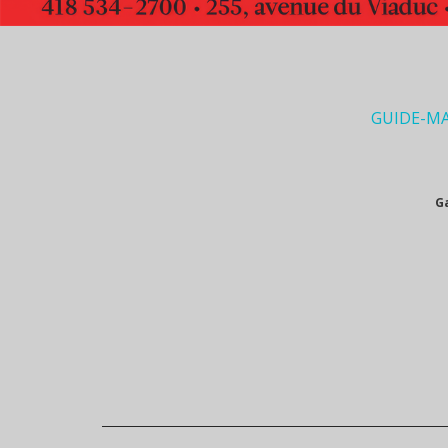
GUIDE-M
G