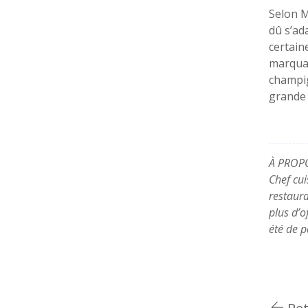
Selon M
dû s’ad
certain
marquan
champig
grande 
À PROP
Chef cui
restaura
plus d’o
été de p