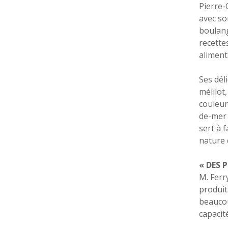
Pierre-
avec sor
boulang
recette
aliment
Ses dél
mélilot,
couleur
de-mer 
sert à f
nature 
« DES 
M. Ferr
produits
beaucou
capacit