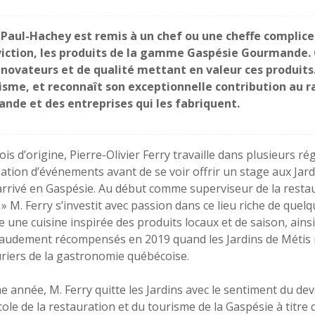
 Paul-Hachey est remis à un chef ou une cheffe complice d
viction, les produits de la gamme Gaspésie Gourmande. 
ovateurs et de qualité mettant en valeur ces produits. 
sme, et reconnaît son exceptionnelle contribution au 
nde et des entreprises qui les fabriquent.
is d’origine, Pierre-Olivier Ferry travaille dans plusieurs r
ation d’événements avant de se voir offrir un stage aux Jard
 arrivé en Gaspésie. Au début comme superviseur de la restaur
 » M. Ferry s’investit avec passion dans ce lieu riche de quel
 une cuisine inspirée des produits locaux et de saison, ainsi
audement récompensés en 2019 quand les Jardins de Métis
riers de la gastronomie québécoise.
 année, M. Ferry quitte les Jardins avec le sentiment du dev
cole de la restauration et du tourisme de la Gaspésie à titre d