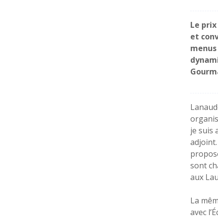
Le prix
et con
menus n
dynami
Gourma
Lanaudo
organis
je suis
adjoint.
propose
sont ch
aux Lau
La même
avec l’É