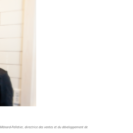
le Ménard-Pelletier, directrice des ventes et du développement de