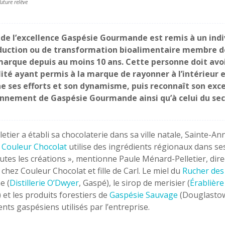
uture relève
 de l’excellence Gaspésie Gourmande est remis à un indiv
duction ou de transformation bioalimentaire membre de
marque depuis au moins 10 ans. Cette personne doit avo
ité ayant permis à la marque de rayonner à l’intérieur et
e ses efforts et son dynamisme, puis reconnaît son exc
onnement de Gaspésie Gourmande ainsi qu’à celui du sec
lletier a établi sa chocolaterie dans sa ville natale, Sainte-
,
Couleur Chocolat
utilise des ingrédients régionaux dans se
utes les créations », mentionne Paule Ménard-Pelletier, dir
chez Couleur Chocolat et fille de Carl. Le miel du
Rucher des
e (
Distillerie O’Dwyer
, Gaspé), le sirop de merisier (
Érablièr
 et les produits forestiers de
Gaspésie Sauvage
(Douglastow
ents gaspésiens utilisés par l’entreprise.