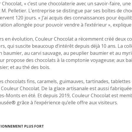
 Chocolat, « c’est une chocolaterie avec un savoir-faire, une
it M. Pelletier. L’entreprise se distingue par ses boîtes de c
ervent 120 jours. « J’ai acquis des connaissances pour équili
ation allongée pour pouvoir vendre à l’extérieur », explique l
s en évolution, Couleur Chocolat a récemment créé deux co
ers, qui suscite beaucoup d’intérêt depuis déjà 10 ans. La c
n baumier, au carvi sauvage, au peuplier baumier et au myriq
r propose des chocolats à la comptonie voyageuse; aux bai
ier; et au thé des bois.
s chocolats fins, caramels, guimauves, tartinades, tablettes e
ouleur Chocolat. De la glace artisanale est aussi fabriquée e
s-Monts en été. Et depuis 2019, Couleur Chocolat est memb
sée® grâce à l’expérience qu’elle offre aux visiteurs.
TIONNEMENT PLUS FORT