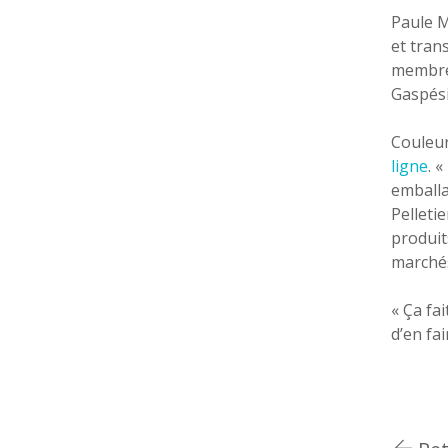
Paule M
et tran
membre 
Gaspési
Couleur
ligne
. 
emballa
Pelleti
produits
marché
« Ça fai
d’en fai