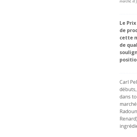
marché, et f
Le Prix
de pro
cette 
de qual
soulign
positi
Carl Pe
débuts
dans to
marché 
Radoun
Renard)
ingrédi