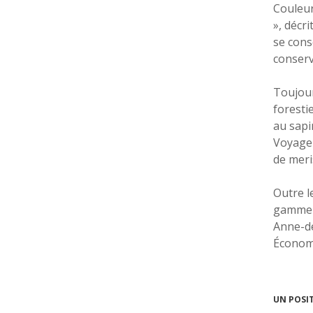
Couleur
», décr
se cons
conserv
Toujour
foresti
au sapi
Voyageu
de meris
Outre le
gamme C
Anne-de
Économu
UN POSI