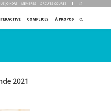
US JOINDRE
MEMBRES
CIRCUITS COURTS
NTERACTIVE
COMPLICES
À PROPOS
ande 2021