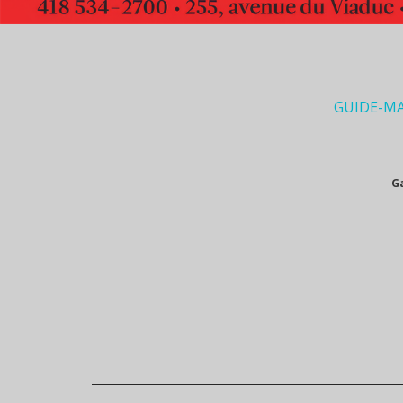
GUIDE-M
G