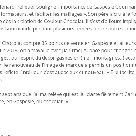
énard-Pelletier souligne l’importance de Gaspésie Gourma
sformateurs, et faciliter les maillages ». Son père a cru à l
dès la création de Couleur Chocolat. Il s’est d’ailleurs impli
e Gourmande pendant plusieurs années, entre autres comme 
 Chocolat compte 35 points de vente en Gaspésie et ailleu
« En 2019, on a travaillé avec [la firme] Audace pour changer 
ges, où l’esprit du décor gaspésien (mer, montagnes...) a
er, le renouveau de l’image de marque a permis un positionne
 reflète l’intérieur; c’est audacieux et nouveau. » Elle facili
s.
t sept ans que j’ai ma relève qui est là ! clame fièrement Carl 
re, en Gaspésie, du chocolat ! »