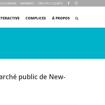
US JOINDRE
MEMBRES
CIRCUITS COURTS
NTERACTIVE
COMPLICES
À PROPOS
arché public de New-