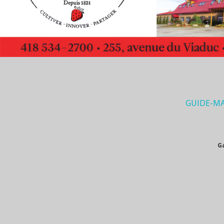
GUIDE-M
G