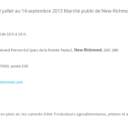
i
de 10 h à 16 h.
evard Perron Est (parc de la Pointe-Taylor),
New-Richmond
, G0C 2B0
7000, poste 230
richmond.com
 en plein air, les samedis d'été. Producteurs agroalimentaires, artistes et