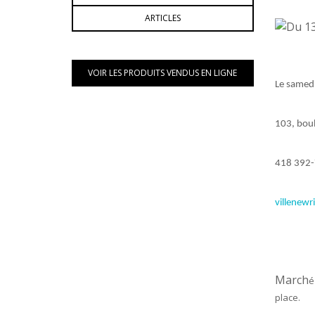
ARTICLES
VOIR LES PRODUITS VENDUS EN LIGNE
Le samed
103, boul
418 392-
villenew
March
é
place.