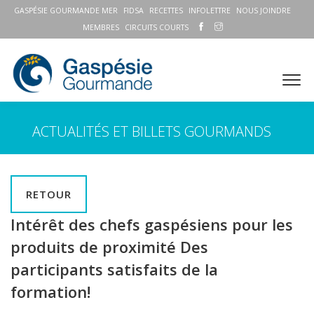
GASPÉSIE GOURMANDE MER
FIDSA
RECETTES
INFOLETTRE
NOUS JOINDRE
MEMBRES
CIRCUITS COURTS
ACTUALITÉS ET BILLETS GOURMANDS
RETOUR
Intérêt des chefs gaspésiens pour les
produits de proximité Des
participants satisfaits de la
formation!