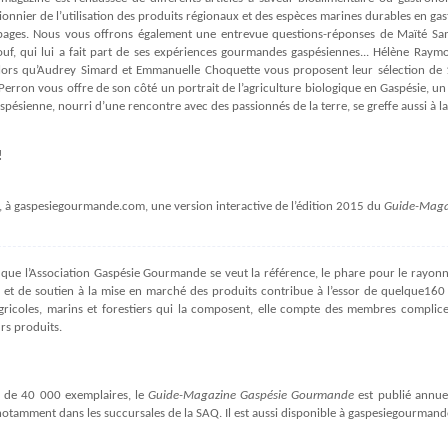
pionnier de l’utilisation des produits régionaux et des espèces marines durables en g
ages. Nous vous offrons également une entrevue questions-réponses de Maïté Sam
uf, qui lui a fait part de ses expériences gourmandes gaspésiennes... Hélène Raymond
ors qu’Audrey Simard et Emmanuelle Choquette vous proposent leur sélection de 11
Perron vous offre de son côté un portrait de l’agriculture biologique en Gaspésie, un 
spésienne, nourri d’une rencontre avec des passionnés de la terre, se greffe aussi à la
!
 à gaspesiegourmande.com, une version interactive de l’édition 2015 du
Guide-Maga
que l’Association Gaspésie Gourmande se veut la référence, le phare pour le rayon
et de soutien à la mise en marché des produits contribue à l’essor de quelque160
gricoles, marins et forestiers qui la composent, elle compte des membres complice
rs produits.
s de 40 000 exemplaires, le
Guide-Magazine Gaspésie Gourmande
est publié annuel
notamment dans les succursales de la SAQ. Il est aussi disponible à gaspesiegourman