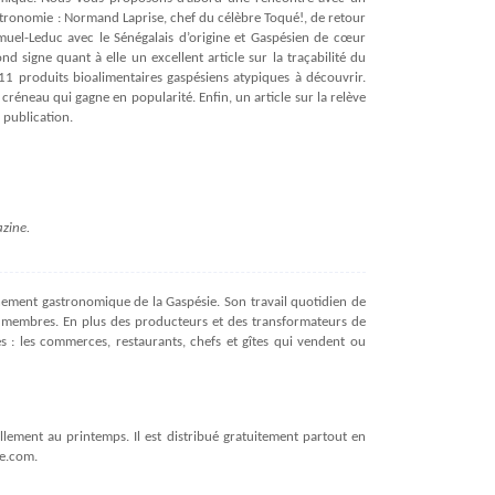
astronomie : Normand Laprise, chef du célèbre Toqué!, de retour
uel-Leduc avec le Sénégalais d’origine et Gaspésien de cœur
 signe quant à elle un excellent article sur la traçabilité du
 produits bioalimentaires gaspésiens atypiques à découvrir.
créneau qui gagne en popularité. Enfin, un article sur la relève
 publication.
zine.
nement gastronomique de la Gaspésie. Son travail quotidien de
 membres. En plus des producteurs et des transformateurs de
s : les commerces, restaurants, chefs et gîtes qui vendent ou
lement au printemps. Il est distribué gratuitement partout en
de.com.