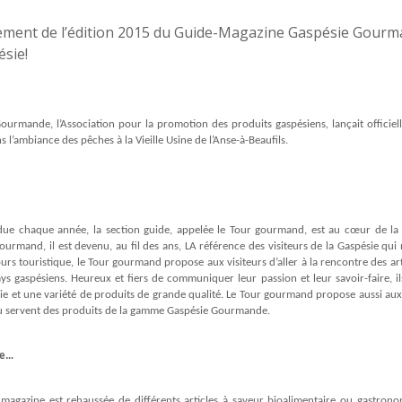
ourmande, l’Association pour la promotion des produits gaspésiens
,
lançait officie
 l’ambiance des pêches à la Vieille Usine de l’Anse-à-Beaufils.
due chaque année, la section guide, appelée le Tour gourmand, est au cœur de la 
ourmand, il est devenu, au fil des ans, LA référence des visiteurs de la Gaspésie qui 
urs touristique, le Tour gourmand propose aux visiteurs d’aller à la rencontre des art
pays gaspésiens. Heureux et fiers de communiquer leur passion et leur savoir-faire, il
vie et une variété de produits de grande qualité. Le Tour gourmand propose aussi aux 
 servent des produits de la gamme Gaspésie Gourmande.
ne…
n magazine
est rehaussée de différents articles à saveur bioalimentaire ou gastr