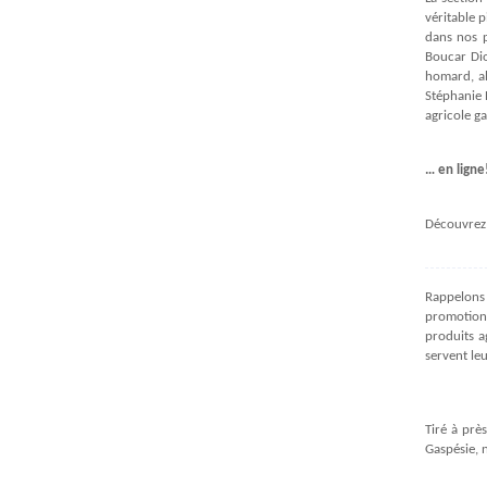
véritable 
dans nos p
Boucar Dio
homard, al
Stéphanie 
agricole ga
… en ligne
Découvrez,
Rappelons 
promotion 
produits a
servent leu
Tiré à prè
Gaspésie, 