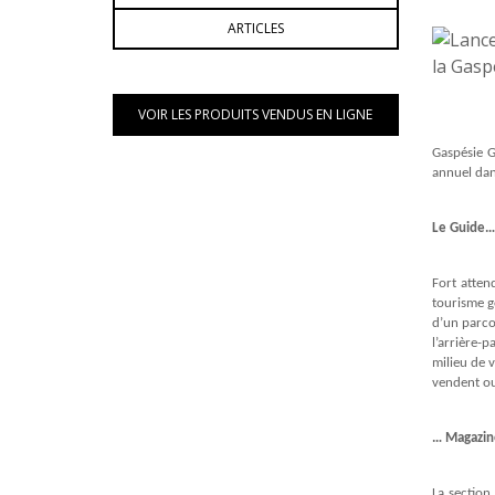
ARTICLES
VOIR LES PRODUITS VENDUS EN LIGNE
Gaspésie G
annuel dans
Le Guide…
Fort atten
tourisme g
d’un parco
l’arrière-
milieu de 
vendent ou
… Magazi
La sectio