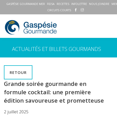
GASPÉSIE GOURMANDE MER
FIDSA
RECETTES
INFOLETTRE
NOUS JOINDRE
ME
CIRCUITS COURTS
ACTUALITÉS ET BILLETS GOURMANDS
RETOUR
Grande soirée gourmande en
formule cocktail: une première
édition savoureuse et prometteuse
2 juillet 2025