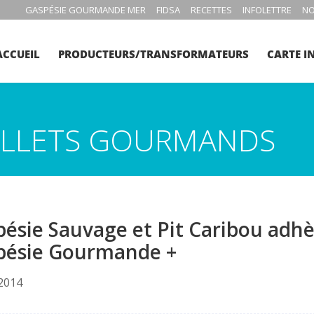
GASPÉSIE GOURMANDE MER
FIDSA
RECETTES
INFOLETTRE
NO
ACCUEIL
PRODUCTEURS/TRANSFORMATEURS
CARTE I
BILLETS GOURMANDS
ésie Sauvage et Pit Caribou adhèr
pésie Gourmande +
2014