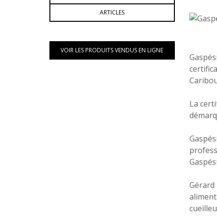
ARTICLES
VOIR LES PRODUITS VENDUS EN LIGNE
Gaspés
certif
Caribou
La cert
démarque
Gaspési
profess
Gaspés
Gérard 
alimen
cueilleu