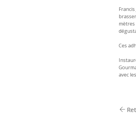
Francis
brasser
mètres 
dégusta
Ces adh
Instaur
Gourman
avec les
Ret