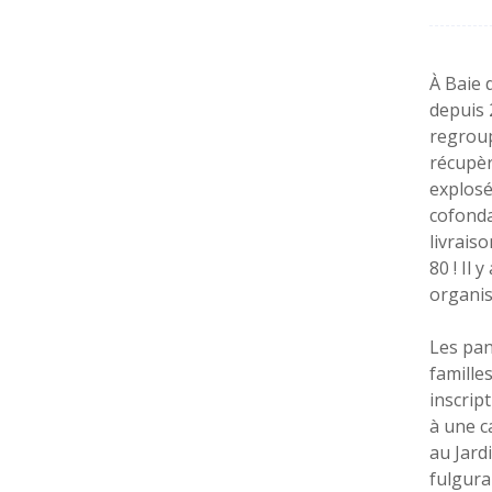
À Baie 
depuis 
regroup
récupèr
explosé
cofonda
livrais
80 ! Il
organis
Les pan
famille
inscrip
à une c
au Jard
fulgura