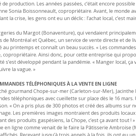
é de production. Les années passées, c’était encore possible e
ne Sonia Boissonneault, copropriétaire. Avant, le monde avai
ant la crise, les gens ont eu un déclic : l’achat local, c’est m
geries du Margot (Bonaventure), qui vendaient principaleme
 de Montréal et Québec, un service de vente directe et de li
é au printemps et connaît un beau succès. « Les commandes 
e, copropriétaire. Ainsi donc, pour cette entreprise qui pro
té s’est développé pendant la pandémie. « Manger local, ça v
uivre la vague. »
MMANDES TÉLÉPHONIQUES À LA VENTE EN LIGNE
hé gourmand Chope-sur-mer (Carleton-sur-Mer), Jacinthe Déz
es téléphoniques avec cueillette sur place dès le 16 mars. 
aison. « On a pris plus de 300 photos et créé des albums sur n
age. Les premières images montraient des produits locaux :
nt des produits gaspésiens, la Chope, c’est ça avant tout ! »
e en ligne comme venait de le faire la Pâtisserie Ambroise (M
affichés. Recevant jusqu’à trois appels à la fois, ils ont eu 