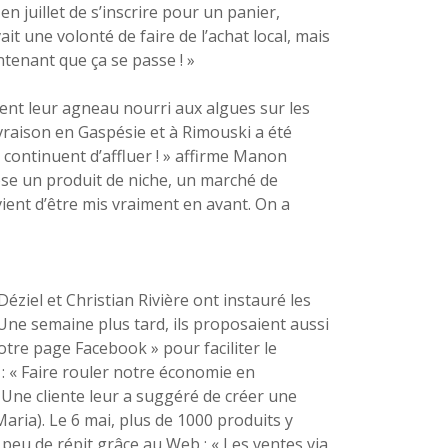
n juillet de s’inscrire pour un panier,
t une volonté de faire de l’achat local, mais
aintenant que ça se passe ! »
nt leur agneau nourri aux algues sur les
vraison en Gaspésie et à Rimouski a été
continuent d’affluer ! » affirme Manon
pose un produit de niche, un marché de
ient d’être mis vraiment en avant. On a
iel et Christian Rivière ont instauré les
Une semaine plus tard, ils proposaient aussi
otre page Facebook » pour faciliter le
 « Faire rouler notre économie en
 Une cliente leur a suggéré de créer une
aria). Le 6 mai, plus de 1000 produits y
un peu de répit grâce au Web : « Les ventes via