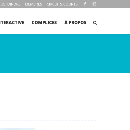
US JOINDRE
MEMBRES
CIRCUITS COURTS
NTERACTIVE
COMPLICES
À PROPOS