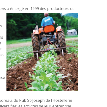
yens a
émergé en 1999 des producteurs de
os
ns
à
t
 se
-
ncé
udreau, du Pub St-Joseph de l’Hostellerie
ersifier les activités de leur entreprise