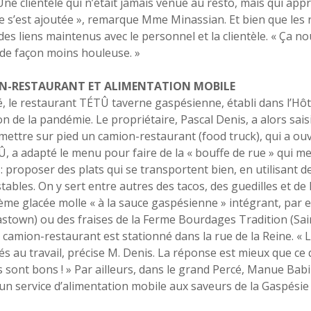
Une clientèle qui n’était jamais venue au resto, mais qui appr
le s’est ajoutée », remarque Mme Minassian. Et bien que les 
 des liens maintenus avec le personnel et la clientèle. « Ça n
e de façon moins houleuse. »
N-RESTAURANT ET ALIMENTATION MOBILE
, le restaurant TÉTÛ taverne gaspésienne, établi dans l’Hôtel
n de la pandémie. Le propriétaire, Pascal Denis, a alors saisi
: mettre sur pied un camion-restaurant (food truck), qui a ouv
, a adapté le menu pour faire de la « bouffe de rue » qui me
 : proposer des plats qui se transportent bien, en utilisant d
ables. On y sert entre autres des tacos, des guedilles et de 
rème glacée molle « à la sauce gaspésienne » intégrant, par
stown) ou des fraises de la Ferme Bourdages Tradition (Sa
e camion-restaurant est stationné dans la rue de la Reine. « L
s au travail, précise M. Denis. La réponse est mieux que ce 
 sont bons ! » Par ailleurs, dans le grand Percé, Manue Bab
r un service d’alimentation mobile aux saveurs de la Gaspésie 