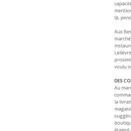
capacit
mention
là, pend
Aux Ber
marchés
instaur
Lelièvr
proximi
voulu s
DES CO
Au marc
command
la livr
magasin
suggéra
boutiqu
étaient 