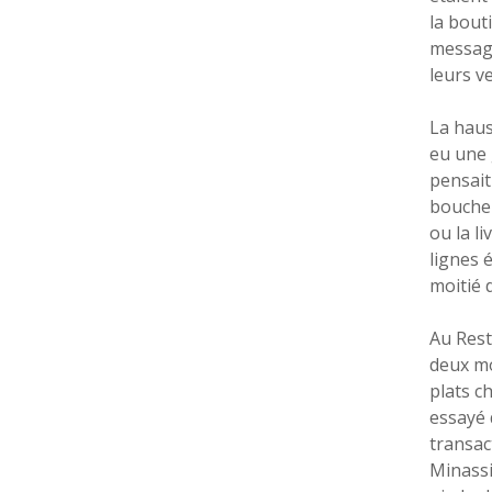
la bout
message
leurs v
La haus
eu une 
pensait
boucher
ou la l
lignes 
moitié 
Au Rest
deux mo
plats c
essayé 
transac
Minassi