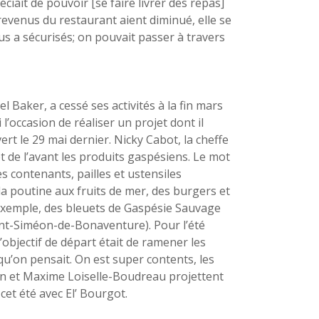
éciait de pouvoir [se faire livrer des repas]
revenus du restaurant aient diminué, elle se
ous a sécurisés; on pouvait passer à travers
 Baker, a cessé ses activités à la fin mars
 l’occasion de réaliser un projet dont il
ert le 29 mai dernier. Nicky Cabot, la cheffe
t de l’avant les produits gaspésiens. Le mot
es contenants, pailles et ustensiles
la poutine aux fruits de mer, des burgers et
 exemple, des bleuets de Gaspésie Sauvage
int-Siméon-de-Bonaventure). Pour l’été
’objectif de départ était de ramener les
qu’on pensait. On est super contents, les
in et Maxime Loiselle-Boudreau projettent
cet été avec El’ Bourgot.