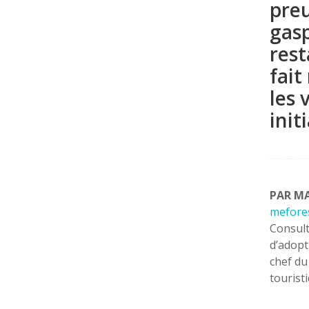
preu
gasp
rest
fait
les 
init
PAR MA
mefore
Consul
d’adopt
chef du
touristi