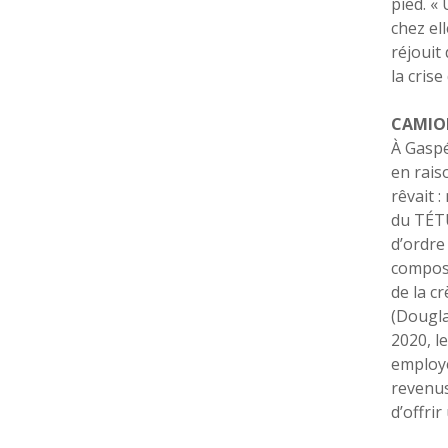
pied. « 
chez el
réjouit
la cris
CAMIO
À Gaspé
en raiso
rêvait 
du TÉTÛ
d’ordre
compost
de la c
(Dougla
2020, l
employé
revenus
d’offri