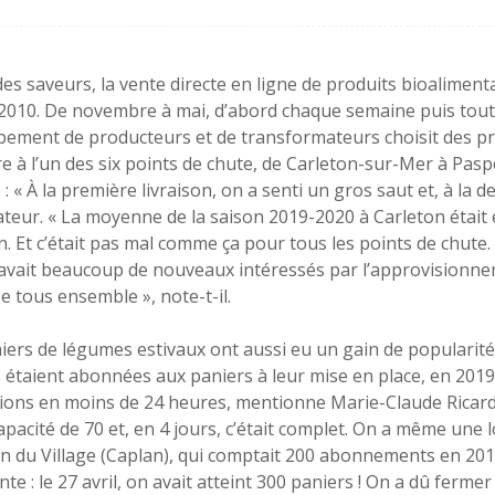
des saveurs, la vente directe en ligne de produits bioaliment
2010. De novembre à mai, d’abord chaque semaine puis toutes
ement de producteurs et de transformateurs choisit des pro
e à l’un des six points de chute, de Carleton-sur-Mer à Pasp
 : « À la première livraison, on a senti un gros saut et, à la 
teur. « La moyenne de la saison 2019-2020 à Carleton était
on. Et c’était pas mal comme ça pour tous les points de chute
 y avait beaucoup de nouveaux intéressés par l’approvisionnem
e tous ensemble », note-t-il.
iers de légumes estivaux ont aussi eu un gain de popularité.
s étaient abonnées aux paniers à leur mise en place, en 2019.
tions en moins de 24 heures, mentionne Marie-Claude Ricard
apacité de 70 et, en 4 jours, c’était complet. On a même une 
in du Village (Caplan), qui comptait 200 abonnements en 201
nte : le 27 avril, on avait atteint 300 paniers ! On a dû fer