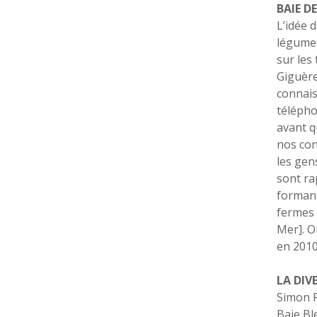
BAIE D
L’idée 
légumes
sur les 
Giguère
connais
télépho
avant q
nos con
les gen
sont ra
formant 
fermes 
Mer]. O
en 2010
LA DIV
Simon P
Baie Bl