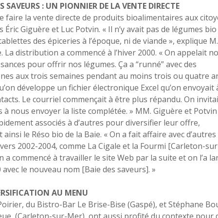
ES SAVEURS : UN PIONNIER DE LA VENTE DIRECTE
de faire la vente directe de produits bioalimentaires aux cito
 Éric Giguère et Luc Potvin. « Il n’y avait pas de légumes bio
tablettes des épiceries à l’époque, ni de viande », explique M.
. La distribution a commencé à l’hiver 2000. « On appelait n
sances pour offrir nos légumes. Ça a “runné” avec des
nes aux trois semaines pendant au moins trois ou quatre a
u’on développe un fichier électronique Excel qu’on envoyait 
tacts. Le courriel commençait à être plus répandu. On invitai
s à nous envoyer la liste complétée. » MM. Giguère et Potvin
pidement associés à d’autres pour diversifier leur offre,
ainsi le Réso bio de la Baie. « On a fait affaire avec d’autres
vers 2002-2004, comme La Cigale et la Fourmi [Carleton-sur
n a commencé à travailler le site Web par la suite et on l’a la
 avec le nouveau nom [Baie des saveurs]. »
ERSIFICATION AU MENU
oirier, du Bistro-Bar Le Brise-Bise (Gaspé), et Stéphane Bo
eue (Carleton-sur-Mer), ont aussi profité du contexte pour div