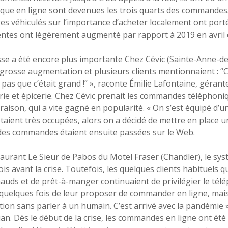
ique en ligne sont devenues les trois quarts des commandes.
s véhiculés sur l’importance d’acheter localement ont porté
entes ont légèrement augmenté par rapport à 2019 en avril 
se a été encore plus importante Chez Cévic (Sainte-Anne-d
grosse augmentation et plusieurs clients mentionnaient : “C’e
 pas que c’était grand !” », raconte Émilie Lafontaine, gérant
ie et épicerie. Chez Cévic prenait les commandes téléphoniqu
ivraison, qui a vite gagné en popularité. « On s’est équipé d’
étaient très occupées, alors on a décidé de mettre en place 
des commandes étaient ensuite passées sur le Web.
aurant Le Sieur de Pabos du Motel Fraser (Chandler), le sy
is avant la crise. Toutefois, les quelques clients habituels
hauds et de prêt-à-manger continuaient de privilégier le télé
quelques fois de leur proposer de commander en ligne, mais i
tion sans parler à un humain. C’est arrivé avec la pandémie 
an. Dès le début de la crise, les commandes en ligne ont été p