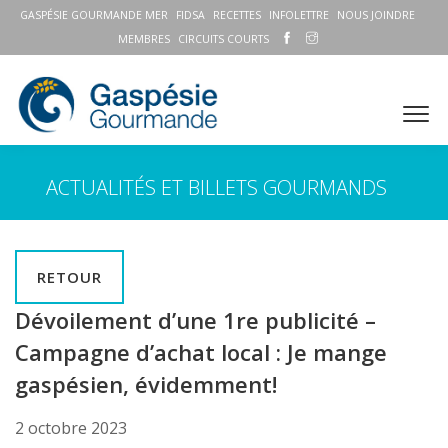
GASPÉSIE GOURMANDE MER
FIDSA
RECETTES
INFOLETTRE
NOUS JOINDRE
MEMBRES
CIRCUITS COURTS
ACTUALITÉS ET BILLETS GOURMANDS
RETOUR
Dévoilement d’une 1re publicité –
Campagne d’achat local : Je mange
gaspésien, évidemment!
2 octobre 2023